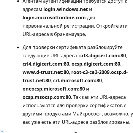
Агентам аутентификации требуется доступ к
адресам
login.windows.net
и
login.microsoftonline.com
для
первоначальной регистрации. Откройте эти
URL-адреса в брандмауэре.
Для проверки сертификата разблокируйте
следующие URL-адреса:
crl3.digicert.com:80
,
crl4.digicert.com:80
,
ocsp.digicert.com:80
,
www.d-trust.net:80
,
root-c3-ca2-2009.ocsp.d-
trust.net:80
,
crl.microsoft.com:80
,
oneocsp.microsoft.com:80
и
ocsp.msocsp.com:80
. Так как эти URL-адреса
используются для проверки сертификатов с
другими продуктами Майкрософт, возможно, у
вас уже есть эти URL-адреса разблокированы.