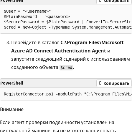
PowerShell
Копировать
$User = "<username>"

$PlainPassword = '<password>'

$SecurePassword = $PlainPassword | ConvertTo-SecureStri
Перейдите в каталог
C:\Program Files\Microsoft
Azure AD Connect Authentication Agent
и
запустите следующий сценарий с использованием
созданного объекта
.
$cred
PowerShell
Копировать
Внимание
Если агент проверки подлинности установлен на
виртуальной машине, вы не можете клонировать