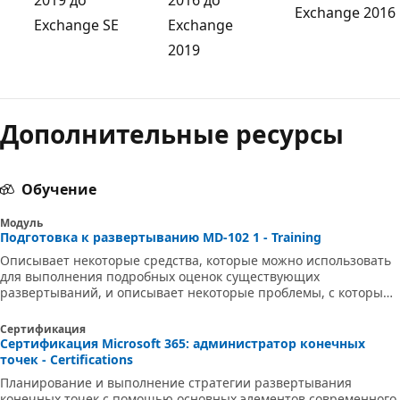
Exchange 2016
Exchange SE
Exchange
2019
Режим
чтения
Дополнительные ресурсы
выключен
Обучение
Модуль
Подготовка к развертыванию MD-102 1 - Training
Описывает некоторые средства, которые можно использовать
для выполнения подробных оценок существующих
развертываний, и описывает некоторые проблемы, с которыми
вы можете столкнуться.
Сертификация
Сертификация Microsoft 365: администратор конечных
точек - Certifications
Планирование и выполнение стратегии развертывания
конечных точек с помощью основных элементов современного