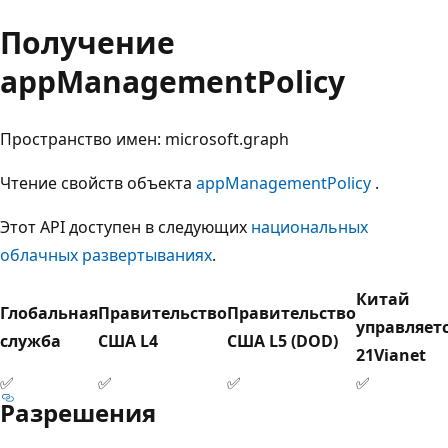
Получение
appManagementPolicy
Пространство имен: microsoft.graph
Чтение свойств объекта
appManagementPolicy
.
Этот API доступен в следующих
национальных
облачных развертываниях
.
Китай
Глобальная
Правительство
Правительство
управляет
служба
США L4
США L5 (DOD)
21Vianet
✅
✅
✅
✅
Разрешения