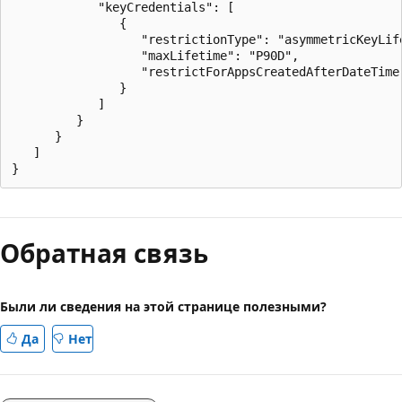
            "keyCredentials": [

               {

                  "restrictionType": "asymmetricKeyLife
                  "maxLifetime": "P90D",

                  "restrictForAppsCreatedAfterDateTime"
               }

            ]

         }

      }

   ]

Обратная связь
Были ли сведения на этой странице полезными?
Да
Нет