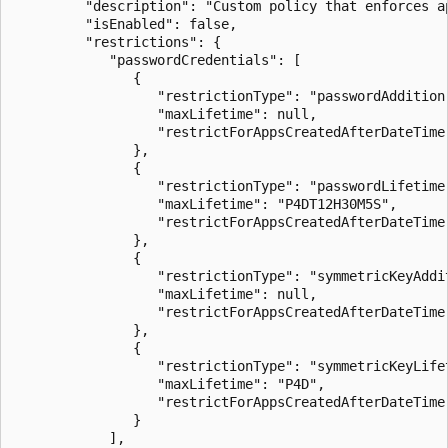
         "description": "Custom policy that enforces a
         "isEnabled": false,

         "restrictions": {

            "passwordCredentials": [

               {

                  "restrictionType": "passwordAddition"
                  "maxLifetime": null,

                  "restrictForAppsCreatedAfterDateTime"
               },

               {

                  "restrictionType": "passwordLifetime"
                  "maxLifetime": "P4DT12H30M5S",

                  "restrictForAppsCreatedAfterDateTime"
               },

               {

                  "restrictionType": "symmetricKeyAddit
                  "maxLifetime": null,

                  "restrictForAppsCreatedAfterDateTime"
               },

               {

                  "restrictionType": "symmetricKeyLifet
                  "maxLifetime": "P4D",

                  "restrictForAppsCreatedAfterDateTime"
               }

            ],
