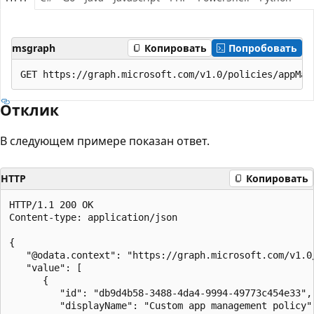
msgraph
Копировать
Попробовать
Отклик
В следующем примере показан ответ.
HTTP
Копировать
HTTP/1.1 200 OK

Content-type: application/json

{

   "@odata.context": "https://graph.microsoft.com/v1.0
   "value": [

      {

         "id": "db9d4b58-3488-4da4-9994-49773c454e33",

         "displayName": "Custom app management policy",