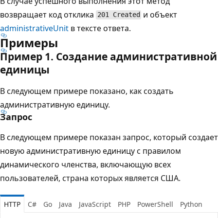
В случае успешного выполнения этот метод
возвращает код отклика
и объект
201 Created
administrativeUnit
в тексте ответа.
Примеры
Пример 1. Создание административной
единицы
В следующем примере показано, как создать
административную единицу.
Запрос
В следующем примере показан запрос, который создает
новую административную единицу с правилом
динамического членства, включающую всех
пользователей, страна которых является США.
HTTP
C#
Go
Java
JavaScript
PHP
PowerShell
Python