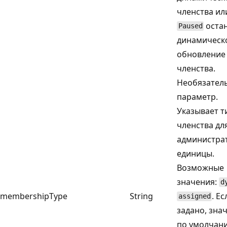
членства ил
оста
Paused
динамическ
обновление
членства.
Необязател
параметр.
Указывает т
членства дл
администра
единицы.
Возможные
значения:
d
membershipType
String
. Е
assigned
задано, зна
по умолчан