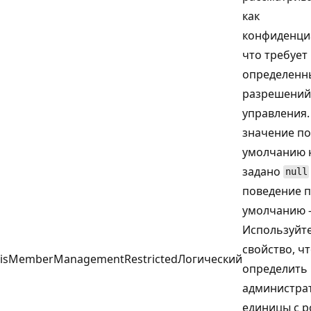
как
конфиденци
что требует
определенн
разрешений
управления.
значение по
умолчанию 
задано
null
поведение 
умолчанию —
Используйте
свойство, ч
isMemberManagementRestricted
Логический
определить
администра
единицы с р