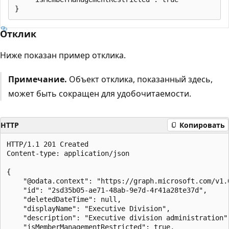
Отклик
Ниже показан пример отклика.
Примечание.
Объект отклика, показанный здесь,
может быть сокращен для удобочитаемости.
HTTP
Копировать
HTTP/1.1 201 Created

Content-type: application/json

{

    "@odata.context": "https://graph.microsoft.com/v1.
    "id": "2sd35b05-ae71-48ab-9e7d-4r41a28te37d",

    "deletedDateTime": null,

    "displayName": "Executive Division",

    "description": "Executive division administration",
    "isMemberManagementRestricted": true,
