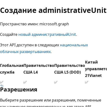
Создание administrativeUnit
Пространство имен: microsoft.graph
Создайте
новый административныйUnit
.
Этот API доступен в следующих
национальных
облачных развертываниях
.
Китай
Глобальная
Правительство
Правительство
управляет
служба
США L4
США L5 (DOD)
21Vianet
✅
✅
✅
✅
Разрешения
Выберите разрешение или разрешения, помеченные
как наименее привилегированные для этого API.