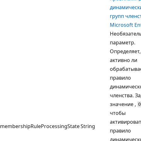
динамическ
групп членс
Microsoft En
Необязател
параметр.
Определяет,
активно ли
обрабатыва
правило
динамическ
членства. З
значение ,
O
чтобы
активирова
membershipRuleProcessingState
String
правило
динамическ