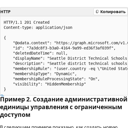
HTTP
Копировать
HTTP/1.1 201 Created

Content-type: application/json

{

    "@odata.context": "https://graph.microsoft.com/v1.
    "id": "7a3dc8f3-b3a0-4164-9a99-ed36f3af039f",

    "deletedDateTime": null,

    "displayName": "Seattle District Technical Schools"
    "description": "Seattle district technical schools 
    "membershipRule": "(user.country -eq \"United State
    "membershipType": "Dynamic",

    "membershipRuleProcessingState": "On",

    "visibility": "HiddenMembership"

Пример 2. Создание административной
единицы управления с ограниченным
доступом
В следующем примере показано, как создать новую