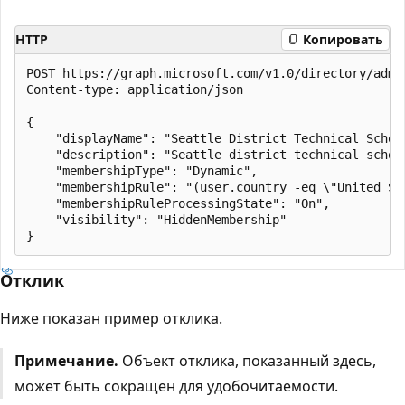
HTTP
Копировать
POST https://graph.microsoft.com/v1.0/directory/admin
Content-type: application/json

{

    "displayName": "Seattle District Technical School
    "description": "Seattle district technical school
    "membershipType": "Dynamic",

    "membershipRule": "(user.country -eq \"United Sta
    "membershipRuleProcessingState": "On",

    "visibility": "HiddenMembership"

Отклик
Ниже показан пример отклика.
Примечание.
Объект отклика, показанный здесь,
может быть сокращен для удобочитаемости.