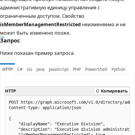
административную единицу управления с
ограниченным доступом. Свойство
isMemberManagementRestricted
неизменяемо и не
может быть изменено позже.
Запрос
Ниже показан пример запроса.
HTTP
C#
Go
Java
JavaScript
PHP
PowerShell
Python
HTTP
Копировать
POST https://graph.microsoft.com/v1.0/directory/admin
Content-type: application/json

{

    "displayName": "Executive Division",

    "description": "Executive division administration
    "isMemberManagementRestricted": true
