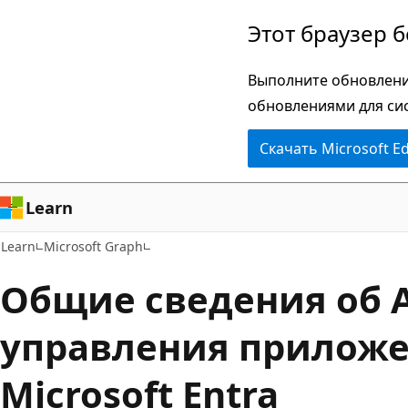
Пропустить
Этот браузер 
и
перейти
Выполните обновлени
к
обновлениями для си
основному
Скачать Microsoft E
содержимому
Learn
Learn
Microsoft Graph
Общие сведения об 
управления прилож
Microsoft Entra