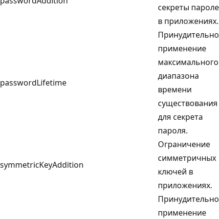
passwordAddition
секреты парол
в приложениях.
Принудительно
применение
максимального
диапазона
passwordLifetime
времени
существования
для секрета
пароля.
Ограничение
симметричных
symmetricKeyAddition
ключей в
приложениях.
Принудительно
применение