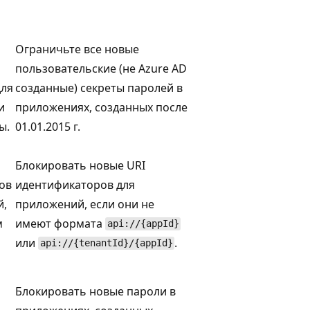
Ограничьте все новые
пользовательские (не Azure AD
для
созданные) секреты паролей в
и
приложениях, созданных после
ы.
01.01.2015 г.
Блокировать новые URI
ов
идентификаторов для
й,
приложений, если они не
м
имеют формата
api://{appId}
или
.
api://{tenantId}/{appId}
Блокировать новые пароли в