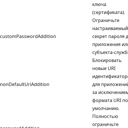
ключа
(сертификата).
Ограничьте
настраиваемый
customPasswordAddition
секрет пароля 
приложения ил
субъекта-служб
Блокировать
новые URI
идентификатор
nonDefaultUriAddition
для приложени
за исключение
формата URI по
умолчанию.
Полностью
ограничьте