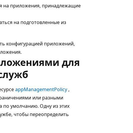
я на приложения, принадлежащие
ться на подготовленные из
ять конфигурацией приложений,
иложения.
иложениями для
служб
есурсе
appManagementPolicy
,
граничениями или разными
 по умолчанию. Одну из этих
ужбе, чтобы переопределить