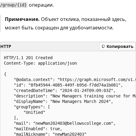
операции.
/group/{id}
Примечание.
Объект отклика, показанный здесь,
может быть сокращен для удобочитаемости.
HTTP
Копировать
HTTP/1.1 201 Created

Content-Type: application/json

{

    "@odata.context": "https://graph.microsoft.com/v1.0
    "id": "8fb45944-4085-449f-b95d-f7dd74a1b081",

    "createdDateTime": "2024-01-24T09:09:03Z",

    "description": "New Managers training course for Ma
    "displayName": "New Managers March 2024",

    "groupTypes": [

        "Unified"

    ],

    "mail": "newMan202403@bellowscollege.com",

    "mailEnabled": true,

    "mailNickname": "newMan202403"
