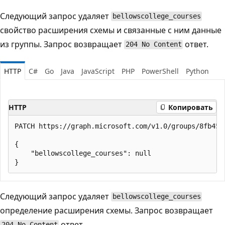
Следующий запрос удаляет
bellowscollege_courses
свойство расширения схемы и связанные с ним данные
из группы. Запрос возвращает
ответ.
204 No Content
HTTP
C#
Go
Java
JavaScript
PHP
PowerShell
Python
HTTP
Копировать
PATCH https://graph.microsoft.com/v1.0/groups/8fb4594
{

    "bellowscollege_courses": null

Следующий запрос удаляет
bellowscollege_courses
определение расширения схемы. Запрос возвращает
ответ.
204 No Content