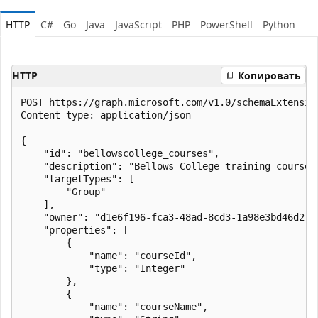
HTTP
C#
Go
Java
JavaScript
PHP
PowerShell
Python
HTTP
Копировать
POST https://graph.microsoft.com/v1.0/schemaExtension
Content-type: application/json

{

    "id": "bellowscollege_courses",

    "description": "Bellows College training courses 
    "targetTypes": [

        "Group"

    ],

    "owner": "d1e6f196-fca3-48ad-8cd3-1a98e3bd46d2",

    "properties": [

        {

            "name": "courseId",

            "type": "Integer"

        },

        {

            "name": "courseName",
