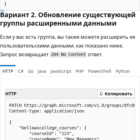
Вариант 2. Обновление существующей
группы расширенными данными
Если у вас есть группа, вы также можете расширить ее
пользовательскими данными, как показано ниже.
Запрос возвращает
ответ.
204 No Content
HTTP
C#
Go
Java
JavaScript
PHP
PowerShell
Python
HTTP
Копировать
PATCH https://graph.microsoft.com/v1.0/groups/dfc8016
Content-type: application/json

{

    "bellowscollege_courses": {

        "courseId": "123",

        "courseName": "New Managers",
