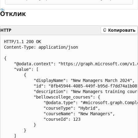
Отклик
HTTP
Копировать
HTTP/1.1 200 OK

Content-Type: application/json

{

    "@odata.context": "https://graph.microsoft.com/v1.
    "value": [

        {

            "displayName": "New Managers March 2024",

            "id": "8fb45944-4085-449f-b95d-f7dd74a1b081
            "description": "New Managers training cours
            "bellowscollege_courses": {

                "@odata.type": "#microsoft.graph.Comple
                "courseType": "Hybrid",

                "courseName": "New Managers",

                "courseId": 123

            }

        }

    ]
