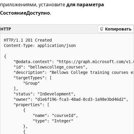
приложениями, установите
для параметра
Состояние
Доступно
.
HTTP
Копировать
HTTP/1.1 201 Created

Content-Type: application/json

{

    "@odata.context": "https://graph.microsoft.com/v1.
    "id": "bellowscollege_courses",

    "description": "Bellows College training courses ex
    "targetTypes": [

        "Group"

    ],

    "status": "InDevelopment",

    "owner": "d1e6f196-fca3-48ad-8cd3-1a98e3bd46d2",

    "properties": [

        {

            "name": "courseId",

            "type": "Integer"

        },

        {
