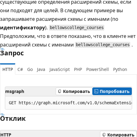
существующие определения расширений схемы, если
они подходят для целей. В следующем примере вы
запрашиваете расширения схемы с именами (по
идентификатору
).
bellowscollege_courses
Предположим, что в ответе показано, что в клиенте нет
расширений схемы с именами
.
bellowscollege_courses
Запрос
HTTP
C#
Go
Java
JavaScript
PHP
PowerShell
Python
msgraph
Копировать
Попробовать
Отклик
HTTP
Копировать