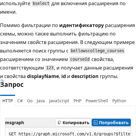
используйте
для включения расширения по
$select
имени.
Помимо фильтрации по
идентификатору
расширения
схемы, можно также выполнить фильтрацию по
значениям свойств расширения. В следующем примере
выполняется поиск группы с
bellowscollege_courses
расширением со значением
свойства,
courseId
соответствующим
, и получает данные расширения
123
и свойства
displayName
,
id
и
description
группы.
Запрос
HTTP
C#
Go
Java
JavaScript
PHP
PowerShell
Python
msgraph
Копировать
Попробовать