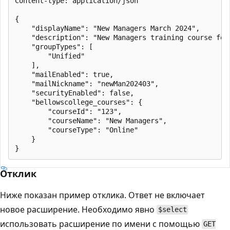
Content-type: application/json

{

    "displayName": "New Managers March 2024",

    "description": "New Managers training course for 
    "groupTypes": [

        "Unified"

    ],

    "mailEnabled": true,

    "mailNickname": "newMan202403",

    "securityEnabled": false,

    "bellowscollege_courses": {

        "courseId": "123",

        "courseName": "New Managers",

        "courseType": "Online"

    }

Отклик
Ниже показан пример отклика. Ответ не включает
новое расширение. Необходимо явно
$select
использовать расширение по имени с помощью
GET