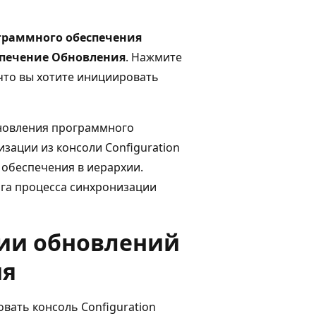
граммного обеспечения
печение Обновления
. Нажмите
что вы хотите инициировать
бновления программного
зации из консоли Configuration
 обеспечения в иерархии.
га процесса синхронизации
ии обновлений
ия
вать консоль Configuration