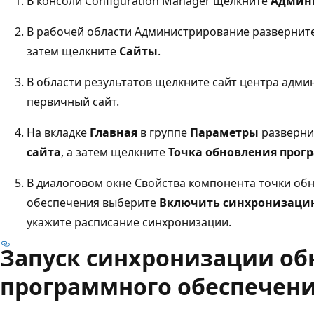
В консоли Configuration Manager щелкните
Админ
В рабочей области Администрирование развернит
затем щелкните
Сайты
.
В области результатов щелкните сайт центра адм
первичный сайт.
На вкладке
Главная
в группе
Параметры
разверн
сайта
, а затем щелкните
Точка обновления прог
В диалоговом окне Свойства компонента точки о
обеспечения выберите
Включить синхронизаци
укажите расписание синхронизации.
Запуск синхронизации о
программного обеспечен