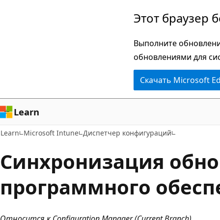
Пропустить
Этот браузер 
и
перейти
Выполните обновлени
к
обновлениями для си
основному
Скачать Microsoft E
содержимому
Learn
Learn
Microsoft Intune
Диспетчер конфигураций
Синхронизация обн
программного обесп
Относится к Configuration Manager (Current Branch)