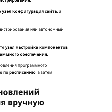
истрирование
.
е
узел Конфигурация сайта
, а
инистрирования или автономный
ите
узел Настройка компонентов
раммного обеспечения
.
бновления программного
ю по расписанию
, а затем
бновлений
ия вручную