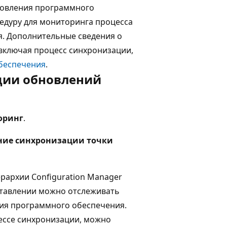
бновления программного
едуру для мониторинга процесса
. Дополнительные сведения о
включая процесс синхронизации,
беспечения
.
ции обновлений
оринг
.
ние синхронизации точки
рархии Configuration Manager
дставлении можно отслеживать
ния программного обеспечения.
ессе синхронизации, можно