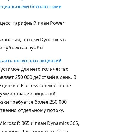
пециальными бесплатными
цесс, тарифный план Power
зования, потоки Dynamics в
и субъекта-службы
ачить несколько лицензий
пустимое для него количество
ляет 250 000 действий в день. В
ицензию Process совместно не
Суммирование лицензий
зки требуется более 250 000
ственно отдельному потоку.
icrosoft 365 и план Dynamics 365,
 планов. Для точного набора