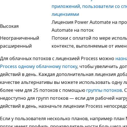
приложений, пользователи со с
лицензиями
Лицензия Power Automate на про
Высокая
Automate на поток
Неограниченный
Потоки с оплатой по мере исполь
расширенный
контексте, выполняемые от имен
Для облачных потоков с лицензией Process можно
назн
Process одному облачному потоку
, чтобы увеличить до
действий в день. Каждая дополнительная лицензия добав
качестве альтернативы вы можете использовать одну л
более чем для 25 потоков с помощью
группы потоков
. 
недоступно для групп потоков — если для рабочей нагру
действий в день, назначьте лицензии Process непосред
Если у пользователя несколько планов, например план M
поток имеет профиль производительности большего из