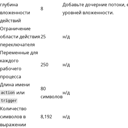
глубина
Добавьте дочерние потоки, 
8
вложенности
уровней вложенности.
действий
Ограничение
области действия
25
н/д
переключателя
Переменные для
каждого
250
н/д
рабочего
процесса
Длина имени
80
или
н/д
action
символов
trigger
Количество
символов в
8,192
н/д
выражении