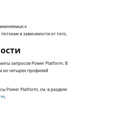
рименяемых к
отокам в зависимости от того,
ости
миты запросов Power Platform. В
м из четырех профилей
ы Power Platform, см. в разделе
orm
.