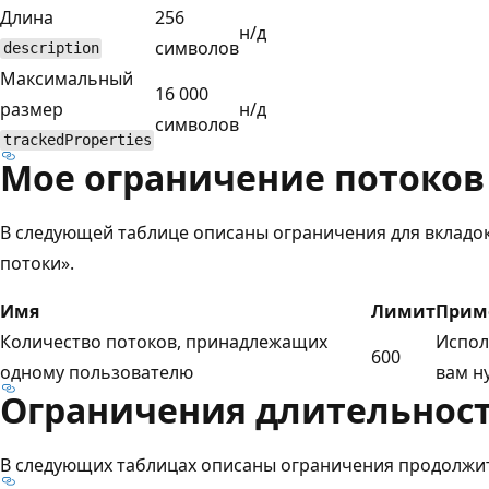
Длина
256
н/д
символов
description
Максимальный
16 000
размер
н/д
символов
trackedProperties
Мое ограничение потоков
В следующей таблице описаны ограничения для вкладо
потоки».
Имя
Лимит
Прим
Количество потоков, принадлежащих
Испол
600
одному пользователю
вам н
Ограничения длительност
В следующих таблицах описаны ограничения продолжит