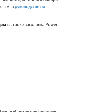
, см. в
руководстве по
тры
в строке заголовка Power
облачный поток предоставлен