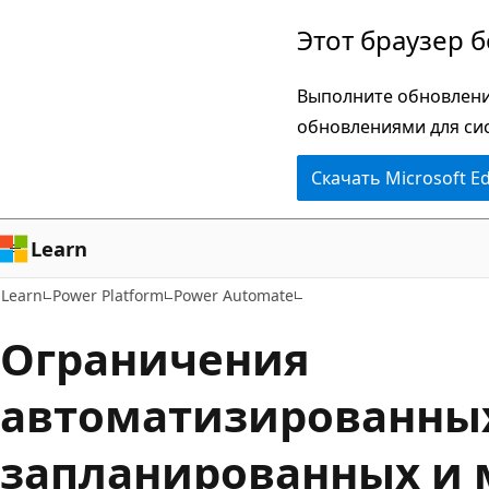
Пропустить
Этот браузер 
и
перейти
Выполните обновлени
к
обновлениями для си
основному
Скачать Microsoft E
содержимому
Learn
Learn
Power Platform
Power Automate
Ограничения
автоматизированны
запланированных и 