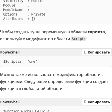
Visibility  : Public

Module      :

ModuleName  :

Options     : Private

Чтобы создать ту же переменную в области
скрипта
,
используйте модификатор области
:
Script:
PowerShell
Копировать
Можно также использовать модификатор области с
функциями. Следующее определение функции создает
функцию в глобальной области
:
PowerShell
Копировать
function Global:Hello {
