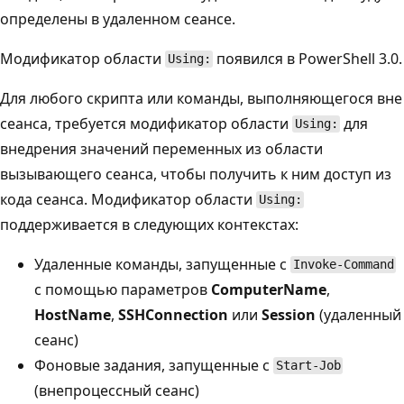
определены в удаленном сеансе.
Модификатор области
появился в PowerShell 3.0.
Using:
Для любого скрипта или команды, выполняющегося вне
сеанса, требуется модификатор области
для
Using:
внедрения значений переменных из области
вызывающего сеанса, чтобы получить к ним доступ из
кода сеанса. Модификатор области
Using:
поддерживается в следующих контекстах:
Удаленные команды, запущенные с
Invoke-Command
с помощью параметров
ComputerName
,
HostName
,
SSHConnection
или
Session
(удаленный
сеанс)
Фоновые задания, запущенные с
Start-Job
(внепроцессный сеанс)