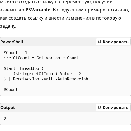
можете создать ссылку на переменную, получив
экземпляр
PSVariable
. В следующем примере показано,
как создать ссылку и внести изменения в потоковую
задачу.
PowerShell
Копировать
$Count = 1

$refOfCount = Get-Variable Count

Start-ThreadJob {

    ($Using:refOfCount).Value = 2

} | Receive-Job -Wait -AutoRemoveJob

Output
Копировать