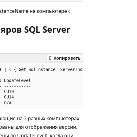
nstanceName на компьютере с
яров SQL Server
Копировать
) | % { Get-SqlInstance -ServerInstance $_}

 UpdateLevel

 -----------

 CU10

 CU14

тающие на 3 разных компьютерах.
ованы для отображения версии,
ны до UpdateLevel), когда они