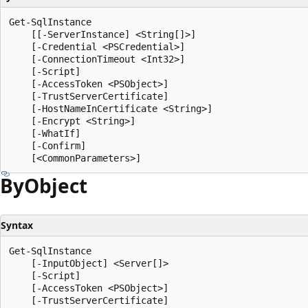
Get-SqlInstance

    [[-ServerInstance] <String[]>]

    [-Credential <PSCredential>]

    [-ConnectionTimeout <Int32>]

    [-Script]

    [-AccessToken <PSObject>]

    [-TrustServerCertificate]

    [-HostNameInCertificate <String>]

    [-Encrypt <String>]

    [-WhatIf]

    [-Confirm]

By
Object
Syntax
Get-SqlInstance

    [-InputObject] <Server[]>

    [-Script]

    [-AccessToken <PSObject>]

    [-TrustServerCertificate]
