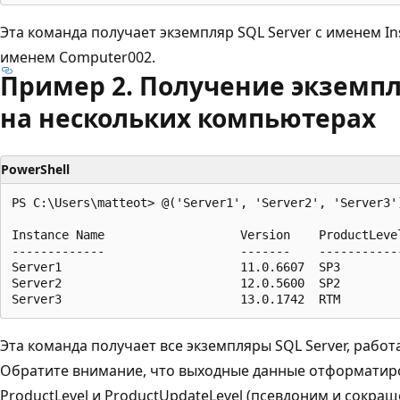
Эта команда получает экземпляр SQL Server с именем I
именем Computer002.
Пример 2. Получение экземпл
на нескольких компьютерах
PowerShell
PS C:\Users\matteot> @('Server1', 'Server2', 'Server3'
Instance Name                   Version    ProductLevel
-------------                   -------    ------------
Server1                         11.0.6607  SP3         
Server2                         12.0.5600  SP2         
Эта команда получает все экземпляры SQL Server, рабо
Обратите внимание, что выходные данные отформатир
ProductLevel и ProductUpdateLevel (псевдоним и сокраще