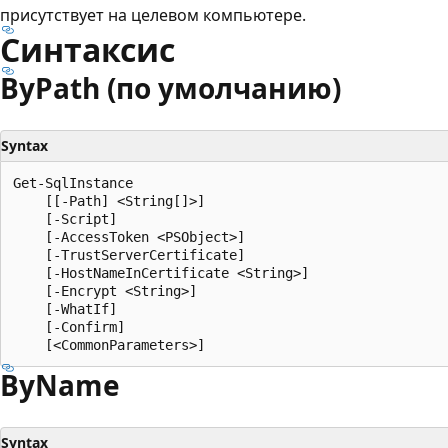
присутствует на целевом компьютере.
Синтаксис
By
Path (по умолчанию)
Syntax
Get-SqlInstance

    [[-Path] <String[]>]

    [-Script]

    [-AccessToken <PSObject>]

    [-TrustServerCertificate]

    [-HostNameInCertificate <String>]

    [-Encrypt <String>]

    [-WhatIf]

    [-Confirm]

By
Name
Syntax