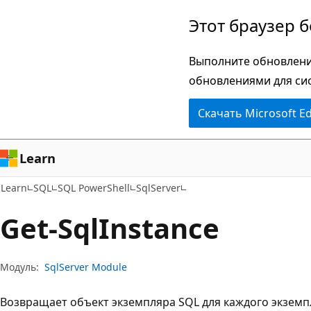
Пропустить
Переход
Этот браузер 
и
к
перейти
навигации
Выполните обновлени
к
на
обновлениями для си
основному
странице
Скачать Microsoft E
содержимому
Learn
Learn
SQL
SQL PowerShell
SqlServer
Get-Sql
Instance
Модуль:
SqlServer Module
Возвращает объект экземпляра SQL для каждого экземпл