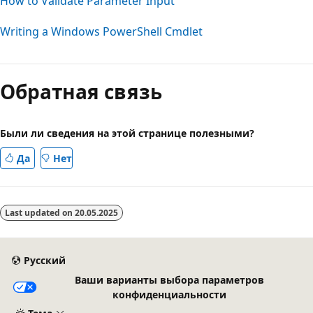
How to Validate Parameter Input
Writing a Windows PowerShell Cmdlet
Режим
чтения
Обратная связь
выключен
Были ли сведения на этой странице полезными?
Да
Нет
Last updated on
20.05.2025
Русский
Ваши варианты выбора параметров
конфиденциальности