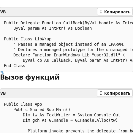
VB
Копировать
Public Delegate Function CallBack(ByVal handle As Integ
    ByVal param As IntPtr) As Boolean

Public Class LibWrap

    ' Passes a managed object instead of an LPARAM.

    ' Declares a managed prototype for the unmanaged fu
    Declare Function EnumWindows Lib "user32.dll" ( _

        ByVal cb As CallBack, ByVal param As IntPtr) As
Вызов функций
VB
Копировать
Public Class App

    Public Shared Sub Main()

        Dim tw As TextWriter = System.Console.Out

        Dim gch As GCHandle = GCHandle.Alloc(tw)

        ' Platform invoke prevents the delegate from be