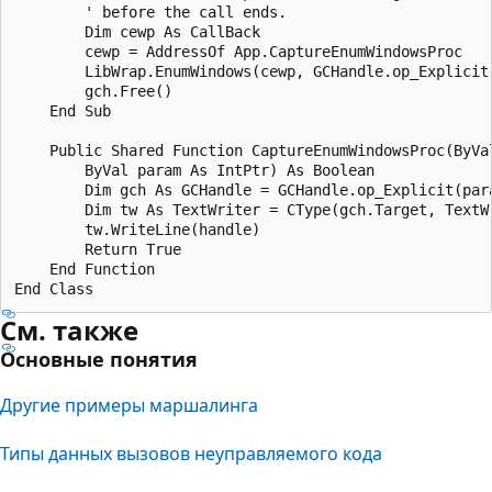
        ' before the call ends.

        Dim cewp As CallBack

        cewp = AddressOf App.CaptureEnumWindowsProc

        LibWrap.EnumWindows(cewp, GCHandle.op_Explicit(
        gch.Free()

    End Sub

    Public Shared Function CaptureEnumWindowsProc(ByVal
        ByVal param As IntPtr) As Boolean

        Dim gch As GCHandle = GCHandle.op_Explicit(para
        Dim tw As TextWriter = CType(gch.Target, TextWr
        tw.WriteLine(handle)

        Return True

    End Function

См. также
Основные понятия
Другие примеры маршалинга
Типы данных вызовов неуправляемого кода