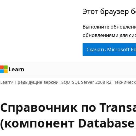
Пропустить
Этот браузер 
и
перейти
Выполните обновлени
к
обновлениями для си
основному
Скачать Microsoft E
содержимому
Learn
Learn
Предыдущие версии
SQL
SQL Server 2008 R2
Техническ
Справочник по Trans
(компонент Database 