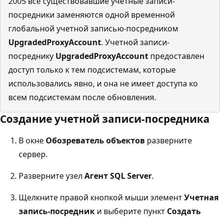
2005 все существовавшие учетные записи-
посредники заменяются одной временной
глобальной учетной записью-посредником
UpgradedProxyAccount
. Учетной записи-
посреднику
UpgradedProxyAccount
предоставлен
доступ только к тем подсистемам, которые
использовались явно, и она не имеет доступа ко
всем подсистемам после обновления.
Создание учетной записи-посредника
В окне
Обозреватель объектов
разверните
сервер.
Разверните узел
Агент SQL Server
.
Щелкните правой кнопкой мыши элемент
Учетная
запись-посредник
и выберите пункт
Создать