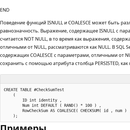
END
Поведение функций ISNULL и COALESCE может быть раз
равнозначность. Выражение, содержащее ISNULL с пар
считается NOT NULL, в то время как выражения, содер
отличными от NULL, рассматриваются как NULL. В SQL S
содержащих COALESCE с параметрами, отличными от N
сохранить с помощью атрибута столбца PERSISTED, как
CREATE TABLE #CheckSumTest 

    (

        ID int identity ,

        Num int DEFAULT ( RAND() * 100 ) ,

        RowCheckSum AS COALESCE( CHECKSUM( id , num ) ,
Примеры