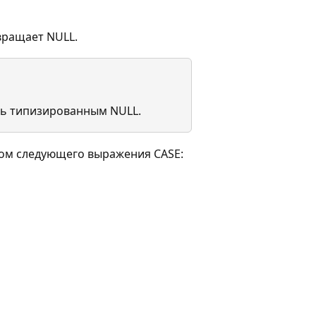
вращает NULL.
ть типизированным NULL.
нтом следующего выражения CASE: