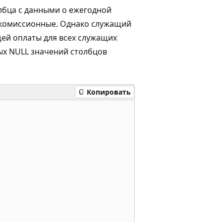
лбца с данными о ежегодной
и комиссионные. Однако служащий
щей оплаты для всех служащих
ых NULL значений столбцов
Копировать