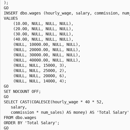
);

GO

INSERT dbo.wages (hourly_wage, salary, commission, num_
VALUES

    (10.00, NULL, NULL, NULL),

    (20.00, NULL, NULL, NULL),

    (30.00, NULL, NULL, NULL),

    (40.00, NULL, NULL, NULL),

    (NULL, 10000.00, NULL, NULL),

    (NULL, 20000.00, NULL, NULL),

    (NULL, 30000.00, NULL, NULL),

    (NULL, 40000.00, NULL, NULL),

    (NULL, NULL, 15000, 3),

    (NULL, NULL, 25000, 2),

    (NULL, NULL, 20000, 6),

    (NULL, NULL, 14000, 4);

GO

SET NOCOUNT OFF;

GO

SELECT CAST(COALESCE(hourly_wage * 40 * 52, 

   salary, 

   commission * num_sales) AS money) AS 'Total Salary' 
FROM dbo.wages

ORDER BY 'Total Salary';
