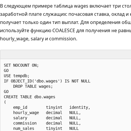
В следующем примере таблица wages включает три сто
заработной плате служащих: почасовая ставка, оклад 
получает только один тип выплат. Для определения об
используйте функцию COALESCE для получения не равн
hourly_wage, salary и commission.
SET NOCOUNT ON;

GO

USE tempdb;

IF OBJECT_ID('dbo.wages') IS NOT NULL

    DROP TABLE wages;

GO

CREATE TABLE dbo.wages

(

    emp_id        tinyint   identity,

    hourly_wage   decimal   NULL,

    salary        decimal   NULL,

    commission    decimal   NULL,

    num_sales     tinyint   NULL
