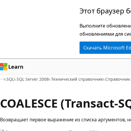
Пропустить
Этот браузер 
и
перейти
Выполните обновлени
к
обновлениями для си
основному
Скачать Microsoft E
содержимому
Learn
SQL
SQL Server 2008
Технический справочник
Справочник 
COALESCE (Transact-S
Возвращает первое выражение из списка аргументов, н