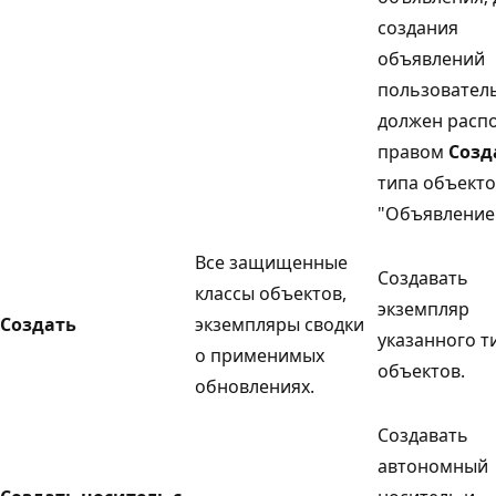
создания
объявлений
пользовател
должен расп
правом
Созд
типа объект
"Объявление
Все защищенные
Создавать
классы объектов,
экземпляр
Создать
экземпляры сводки
указанного т
о применимых
объектов.
обновлениях.
Создавать
автономный