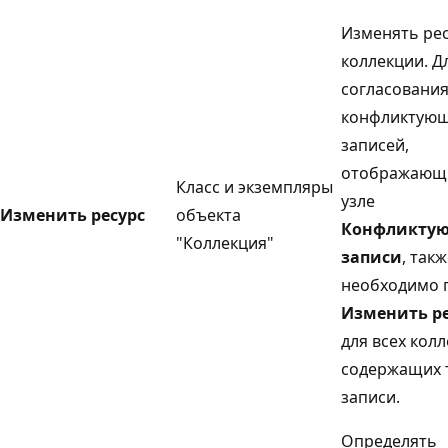
Изменять рес
коллекции. Д
согласовани
конфликтую
записей,
отображающи
Класс и экземпляры
узле
Изменить ресурс
объекта
Конфликту
"Коллекция"
записи
, так
необходимо 
Изменить ре
для всех колл
содержащих 
записи.
Определять