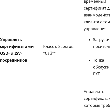
временный
сертификат д
взаимодейст
клиента с то
управления.
Управлять
Загрузо
сертификатами
Класс объектов
носител
OSD- и ISV-
"Сайт"
посредников
Точка
обслужи
PXE
Управлять
сертификата
которые тре