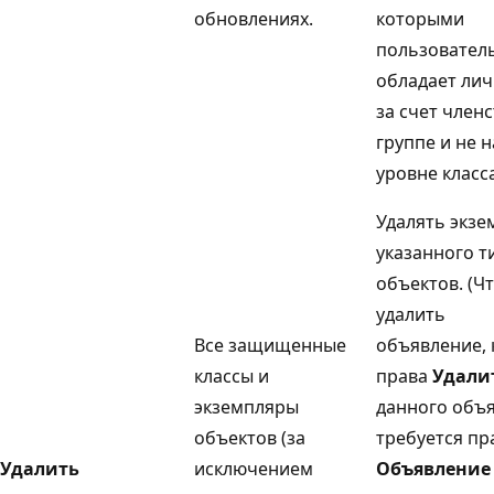
обновлениях.
которыми
пользовател
обладает лич
за счет членс
группе и не н
уровне класса
Удалять экзе
указанного т
объектов. (Ч
удалить
Все защищенные
объявление,
классы и
права
Удали
экземпляры
данного объ
объектов (за
требуется пр
Удалить
исключением
Объявление