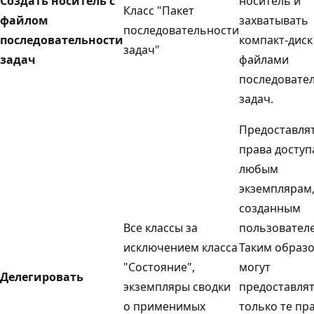
Создать носитель с
носитель и
Класс "Пакет
файлом
захватывать
последовательности
последовательности
компакт-диск
задач"
задач
файлами
последовате
задач.
Предоставля
права доступ
любым
экземплярам
созданным
Все классы за
пользовател
исключением класса
Таким образ
"Состояние",
могут
Делегировать
экземпляры сводки
предоставля
о применимых
только те пра