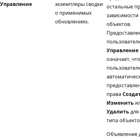
Управление
экземпляры сводки
остальные пр
о применимых
зависимости 
обновлениях.
объектов.
Предоставле
пользовател
Управление
означает, чт
пользовател
автоматичес
предоставле
права
Созда
Изменить
и
Удалить
для 
типа объекто
Объявление 