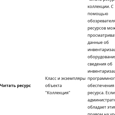
коллекции. С
помощью
обозревател
ресурсов мо
просматрива
данные об
инвентариза
оборудовани
сведения об
инвентариза
Класс и экземпляры
программно
Читать ресурс
объекта
обеспечения
"Коллекция"
ресурса. Если
администрат
обладает эти
правом на у