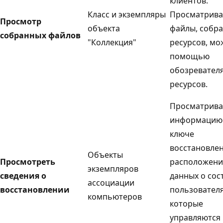
клиентов.
Класс и экземпляры
Просматрива
Просмотр
объекта
файлы, собра
собранных файлов
"Коллекция"
ресурсов, мо
помощью
обозревател
ресурсов.
Просматрива
информацию
ключе
восстановлен
Объекты
Просмотреть
расположен
экземпляров
сведения о
данных о сос
ассоциации
восстановлении
пользователя
компьютеров
которые
управляются