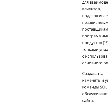
для взаимод
клиентов,
поддержива
независимы
поставщика
программны
продуктов (ISV
точками упр
с использов
основного р
Создавать,
изменять и у
команды SQL
обслуживани
сайта.