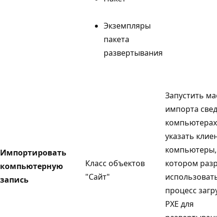
Экземпляры
пакета
развертывания
Запустить ма
импорта све
компьютерах
указать клие
компьютеры,
Импортировать
Класс объектов
котором раз
компьютерную
"Сайт"
использоват
запись
процесс загр
PXE для