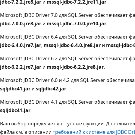
jdbc-7.2.2.jre8.jar
и
mssql-jdbc-7.2.2.jre11.jar
.
Microsoft JDBC Driver 7.0 для SQL Server обеспечивает 
jdbc-7.0.0.jre8.jar
и
mssql-jdbc-7.0.0.jre10.jar
.
Microsoft JDBC Driver 6.4 для SQL Server обеспечивает 
jdbc-6.4.0.jre7.jar
,
mssql-jdbc-6.4.0.jre8.jar
и
mssql-jdbc-6
Microsoft JDBC Driver 6.2 для SQL Server обеспечивает 
jdbc-6.2.2.jre7.jar
и
mssql-jdbc-6.2.2.jre8.jar
.
Microsoft JDBC Driver 6.0 и 4.2 для SQL Server обеспеч
sqljdbc41.jar
и
sqljdbc42.jar
.
Microsoft JDBC Driver 4.1 для SQL Server обеспечивает 
sqljdbc41.jar
.
Ваш выбор определяет доступные функции. Дополнител
файла см. в описании
требований к системе для JDBC Dri