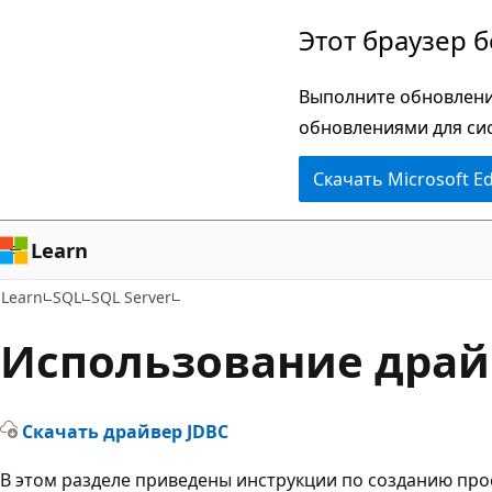
Пропустить
Этот браузер 
и
перейти
Выполните обновлени
к
обновлениями для си
основному
Скачать Microsoft E
содержимому
Learn
Learn
SQL
SQL Server
Использование драй
Скачать драйвер JDBC
В этом разделе приведены инструкции по созданию про