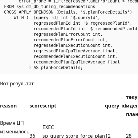
      error_prone = IIF(regressedPlanErrorCount > reco
FROM sys.dm_db_tuning_recommendations

CROSS APPLY OPENJSON (Details, '$.planForceDetails')

    WITH (  [query_id] int '$.queryId',

            regressedPlanId int '$.regressedPlanId',

            recommendedPlanId int '$.recommendedPlanId'
            regressedPlanErrorCount int,

            recommendedPlanErrorCount int,

            regressedPlanExecutionCount int,

            regressedPlanCpuTimeAverage float,

            recommendedPlanExecutionCount int,

            recommendedPlanCpuTimeAverage float

Вот результат.
тек
reason
score
script
query_id
иде
пла
Время ЦП
EXEC
изменилось
36
sp_query_store_force_plan
12
28