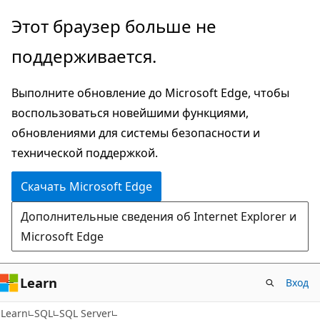
Пропустить
Этот браузер больше не
и
поддерживается.
перейти
к
Выполните обновление до Microsoft Edge, чтобы
основному
воспользоваться новейшими функциями,
содержимому
обновлениями для системы безопасности и
технической поддержкой.
Скачать Microsoft Edge
Дополнительные сведения об Internet Explorer и
Microsoft Edge
Learn
Вход
Learn
SQL
SQL Server