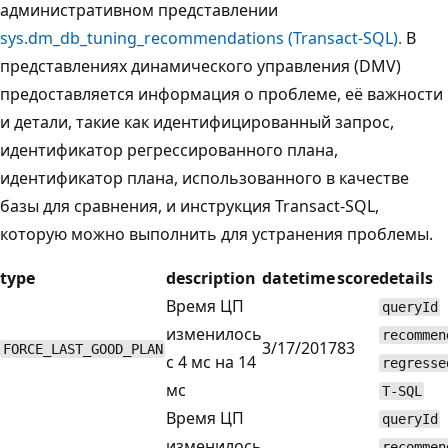
административном представлении
sys.dm_db_tuning_recommendations (Transact-SQL).
В
представлениях динамического управления (DMV)
предоставляется информация о проблеме, её важности
и детали, такие как идентифицированный запрос,
идентификатор регрессированного плана,
идентификатор плана, использованного в качестве
базы для сравнения, и инструкция Transact-SQL,
которую можно выполнить для устранения проблемы.
type
description
datetime
score
details
Время ЦП
queryId
изменилось
recommen
3/17/2017
83
FORCE_LAST_GOOD_PLAN
с 4 мс на 14
regresse
мс
T-SQL
Время ЦП
queryId
изменилось
recommen