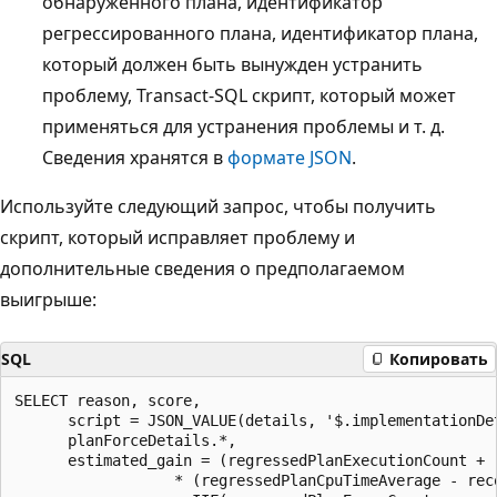
обнаруженного плана, идентификатор
регрессированного плана, идентификатор плана,
который должен быть вынужден устранить
проблему, Transact-SQL скрипт, который может
применяться для устранения проблемы и т. д.
Сведения хранятся в
формате JSON
.
Используйте следующий запрос, чтобы получить
скрипт, который исправляет проблему и
дополнительные сведения о предполагаемом
выигрыше:
SQL
Копировать
SELECT reason, score,

      script = JSON_VALUE(details, '$.implementationDet
      planForceDetails.*,

      estimated_gain = (regressedPlanExecutionCount + r
                  * (regressedPlanCpuTimeAverage - rec