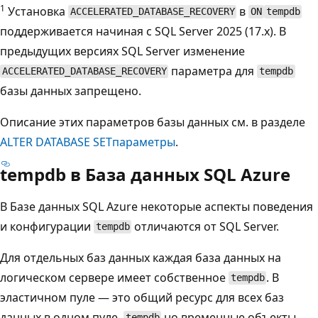
1
Установка
в
ACCELERATED_DATABASE_RECOVERY
ON
tempdb
поддерживается начиная с SQL Server 2025 (17.x). В
предыдущих версиях SQL Server изменение
параметра для
ACCELERATED_DATABASE_RECOVERY
tempdb
базы данных запрещено.
Описание этих параметров базы данных см. в разделе
ALTER DATABASE SETпараметры
.
tempdb в База данных SQL Azure
В Базе данных SQL Azure некоторые аспекты поведения
и конфигурации
отличаются от SQL Server.
tempdb
Для отдельных баз данных каждая база данных на
логическом сервере имеет собственное
. В
tempdb
эластичном пуле — это общий ресурс для всех баз
данных в одном пуле,
но временные объекты,
tempdb