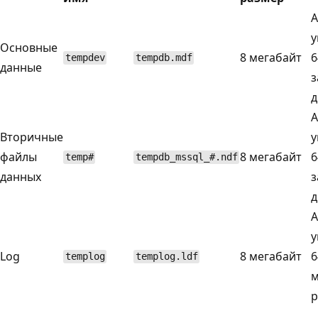
А
у
Основные
8 мегабайт
6
tempdev
tempdb.mdf
данные
з
д
А
Вторичные
у
файлы
8 мегабайт
6
temp#
tempdb_mssql_#.ndf
данных
з
д
А
у
Log
8 мегабайт
6
templog
templog.ldf
м
р