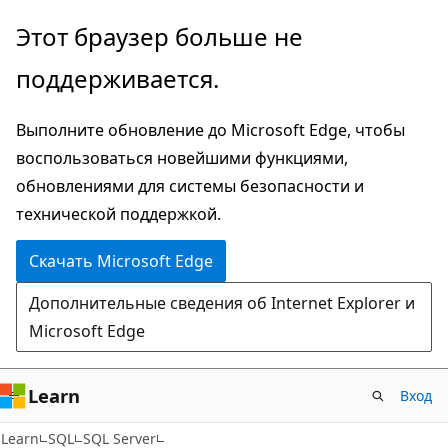
Пропустить
Этот браузер больше не
и
поддерживается.
перейти
к
Выполните обновление до Microsoft Edge, чтобы
основному
воспользоваться новейшими функциями,
содержимому
обновлениями для системы безопасности и
технической поддержкой.
Скачать Microsoft Edge
Дополнительные сведения об Internet Explorer и
Microsoft Edge
Learn
Вход
Learn
SQL
SQL Server