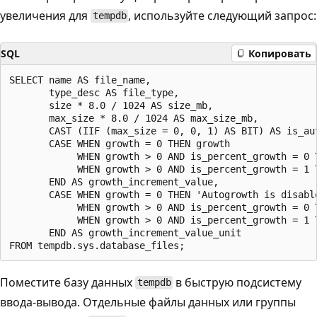
увеличения для
, используйте следующий запрос:
tempdb
SQL
Копировать
SELECT name AS file_name,

       type_desc AS file_type,

       size * 8.0 / 1024 AS size_mb,

       max_size * 8.0 / 1024 AS max_size_mb,

       CAST (IIF (max_size = 0, 0, 1) AS BIT) AS is_aut
       CASE WHEN growth = 0 THEN growth

            WHEN growth > 0 AND is_percent_growth = 0 T
            WHEN growth > 0 AND is_percent_growth = 1 T
       END AS growth_increment_value,

       CASE WHEN growth = 0 THEN 'Autogrowth is disable
            WHEN growth > 0 AND is_percent_growth = 0 T
            WHEN growth > 0 AND is_percent_growth = 1 T
       END AS growth_increment_value_unit

Поместите базу данных
в быструю подсистему
tempdb
ввода-вывода. Отдельные файлы данных или группы