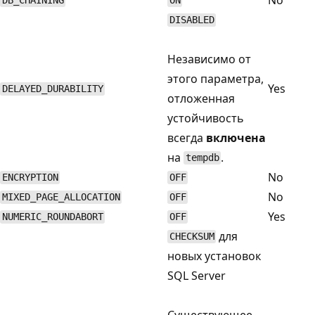
DB_CHAINING
ON
DISABLED
Независимо от
этого параметра,
Yes
DELAYED_DURABILITY
отложенная
устойчивость
всегда
включена
на
.
tempdb
No
ENCRYPTION
OFF
No
MIXED_PAGE_ALLOCATION
OFF
Yes
NUMERIC_ROUNDABORT
OFF
для
CHECKSUM
новых установок
SQL Server
Существующее