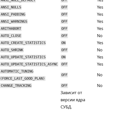
ANSI_NULL_DEFAULT
OFF
Yes
ANSI_NULLS
OFF
Yes
ANSI_PADDING
OFF
Yes
ANSI_WARNINGS
OFF
Yes
ARITHABORT
OFF
No
AUTO_CLOSE
OFF
Yes
AUTO_CREATE_STATISTICS
ON
No
AUTO_SHRINK
OFF
Yes
AUTO_UPDATE_STATISTICS
ON
Yes
AUTO_UPDATE_STATISTICS_ASYNC
OFF
AUTOMATIC_TUNING
No
OFF
(FORCE_LAST_GOOD_PLAN)
No
CHANGE_TRACKING
OFF
Зависит от
версии ядра
СУБД.