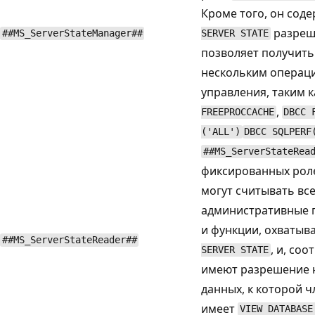
Кроме того, он сод
разреш
##MS_ServerStateManager##
SERVER STATE
позволяет получить 
нескольким операц
управления, таким к
,
FREEPROCCACHE
DBCC 
('ALL')
DBCC SQLPERF
##MS_ServerStateRea
фиксированных рол
могут считывать вс
административные 
и функции, охваты
##MS_ServerStateReader##
, и, соо
SERVER STATE
имеют разрешение 
данных, к которой ч
имеет
VIEW DATABASE