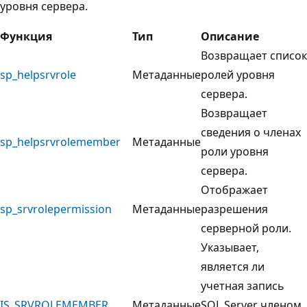
уровня сервера.
Функция
Тип
Описание
Возвращает список
sp_helpsrvrole
Метаданные
ролей уровня
сервера.
Возвращает
сведения о членах
sp_helpsrvrolemember
Метаданные
роли уровня
сервера.
Отображает
sp_srvrolepermission
Метаданные
разрешения
серверной роли.
Указывает,
является ли
учетная запись
IS_SRVROLEMEMBER
Метаданные
SQL Server членом