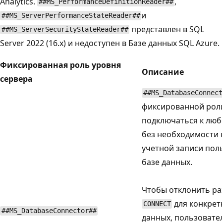
Analytics.
,
##MS_PerformanceDefinitionReader##
и
##MS_ServerPerformanceStateReader##
представлен в SQL
##MS_ServerSecurityStateReader##
Server 2022 (16.x) и недоступен в Базе данных SQL Azure.
Фиксированная роль уровня
Описание
сервера
##MS_DatabaseConnec
фиксированной роли
подключаться к люб
без необходимости
учетной записи пол
базе данных.
Чтобы отклонить р
для конкрет
CONNECT
##MS_DatabaseConnector##
данных, пользовате