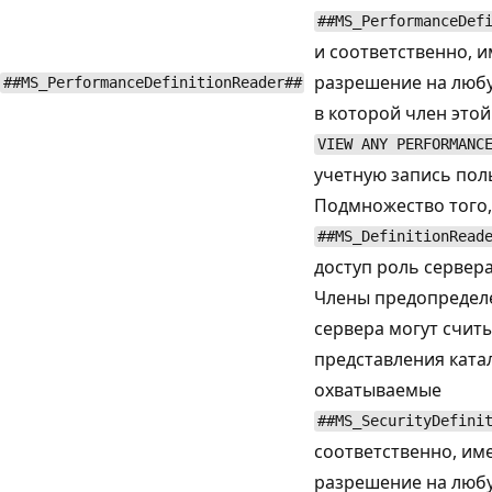
##MS_PerformanceDef
и соответственно, 
разрешение на любу
##MS_PerformanceDefinitionReader##
в которой член это
VIEW ANY PERFORMANC
учетную запись пол
Подмножество того,
##MS_DefinitionRead
доступ роль сервера
Члены предопредел
сервера могут счит
представления катал
охватываемые
##MS_SecurityDefini
соответственно, им
разрешение на любу