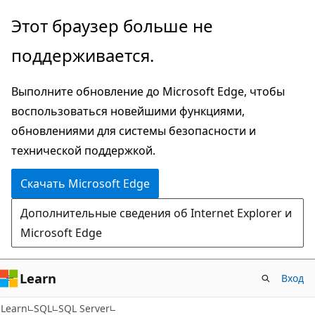
Пропустить
Этот браузер больше не
и
поддерживается.
перейти
к
Выполните обновление до Microsoft Edge, чтобы
основному
воспользоваться новейшими функциями,
содержимому
обновлениями для системы безопасности и
технической поддержкой.
Скачать Microsoft Edge
Дополнительные сведения об Internet Explorer и
Microsoft Edge
Learn
Вход
Learn
SQL
SQL Server