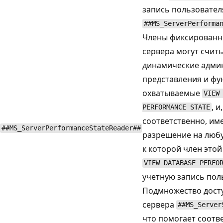
запись пользовател
##MS_ServerPerforma
Члены фиксированн
сервера могут счит
динамические адми
представления и фу
охватываемые
VIEW
, и,
PERFORMANCE STATE
соответственно, им
##MS_ServerPerformanceStateReader##
разрешение на любу
к которой член этой
VIEW DATABASE PERFO
учетную запись пол
Подмножество досту
сервера
##MS_Server
что помогает соотв