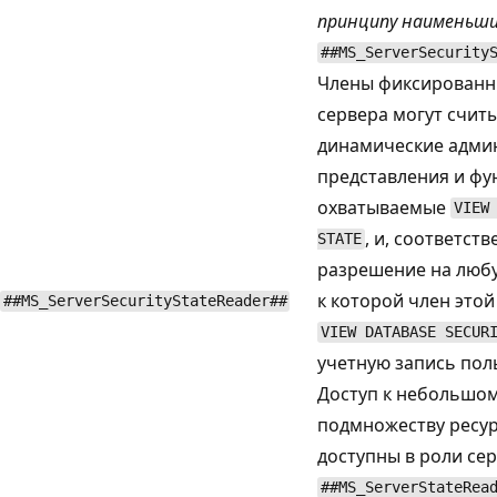
принципу наименьши
##MS_ServerSecurity
Члены фиксированн
сервера могут счит
динамические адми
представления и фу
охватываемые
VIEW
, и, соответст
STATE
разрешение на любу
к которой член этой
##MS_ServerSecurityStateReader##
VIEW DATABASE SECUR
учетную запись пол
Доступ к небольшо
подмножеству ресур
доступны в роли се
##MS_ServerStateRea