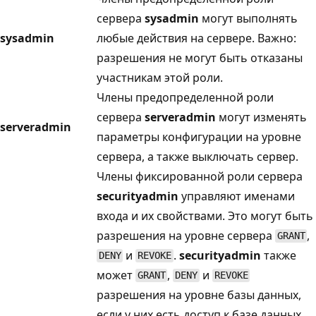
сервера
sysadmin
могут выполнять
sysadmin
любые действия на сервере. Важно:
разрешения не могут быть отказаны
участникам этой роли.
Члены предопределенной роли
сервера
serveradmin
могут изменять
serveradmin
параметры конфигурации на уровне
сервера, а также выключать сервер.
Члены фиксированной роли сервера
securityadmin
управляют именами
входа и их свойствами. Это могут быть
разрешения на уровне сервера
,
GRANT
и
.
securityadmin
также
DENY
REVOKE
может
,
и
GRANT
DENY
REVOKE
разрешения на уровне базы данных,
если у них есть доступ к базе данных.