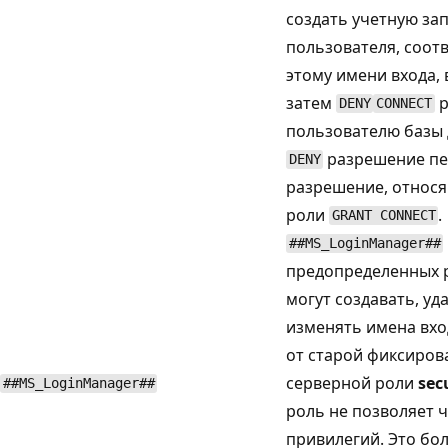
создать учетную за
пользователя, соо
этому имени входа, 
затем
р
DENY
CONNECT
пользователю базы 
разрешение пе
DENY
разрешение, относя
роли
.
GRANT CONNECT
##MS_LoginManager##
предопределенных 
могут создавать, уд
изменять имена вхо
от старой фиксиров
серверной роли
sec
##MS_LoginManager##
роль не позволяет 
привилегий. Это бо