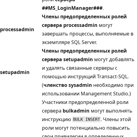
##MS_LoginManager###
.
Члены предопределенных ролей
сервера processadmin
могут
processadmin
завершать процессы, выполняемые в
экземпляре SQL Server.
Члены предопределенных ролей
сервера setupadmin
могут добавлять
и удалять связанные серверы с
setupadmin
помощью инструкций Transact-SQL.
(
членство sysadmin
необходимо при
использовании Management Studio.)
Участники предопределенной роли
сервера
bulkadmin
могут выполнять
инструкцию
. Члены этой
BULK INSERT
роли могут потенциально повысить
свои привилегии в определенных