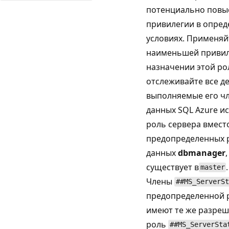
потенциально повы
привилегии в опре
условиях. Применяй
наименьшей привил
назначении этой ро
отслеживайте все де
выполняемые его чл
данных SQL Azure ис
роль сервера вмест
предопределенных 
данных
dbmanager
существует в
.
master
Члены
##MS_ServerSt
предопределенной 
имеют те же разреш
роль
##MS_ServerSta