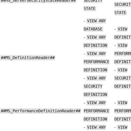
##MS_ServerSecurityStateReader##
SECURITY
SECURIT
STATE
STATE
-
VIEW ANY
-
DATABASE
VIEW
-
VIEW ANY
DEFINIT
-
DEFINITION
VIEW
-
VIEW ANY
PERFORM
##MS_DefinitionReader##
PERFORMANCE
DEFINIT
-
DEFINITION
VIEW
-
VIEW ANY
SECURIT
SECURITY
DEFINIT
DEFINITION
-
-
VIEW ANY
VIEW
##MS_PerformanceDefinitionReader##
PERFORMANCE
PERFORM
DEFINITION
DEFINIT
-
-
VIEW ANY
VIEW