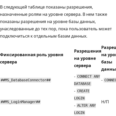
В следующей таблице показаны разрешения,
назначенные ролям на уровне сервера. В нем также
показаны разрешения на уровне базы данных,
унаследованные до тех пор, пока пользователь может
подключиться к отдельным базам данных.
Разре
Разрешения
Фиксированная роль уровня
на уро
на уровне
сервера
базы
сервера
данны
-
CONNECT ANY
-
##MS_DatabaseConnector##
CONNE
DATABASE
-
CREATE
LOGIN
Н/П
##MS_LoginManager##
-
ALTER ANY
LOGIN