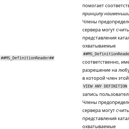
помогает соответст
принципу наименьши
Члены предопредел
сервера могут счит
представления катал
охватываемые
##MS_DefinitionRead
##MS_DefinitionReader##
соответственно, им
разрешение на любу
в которой член это
VIEW ANY DEFINITION
запись пользовател
Члены предопредел
сервера могут счит
представления катал
охватываемые