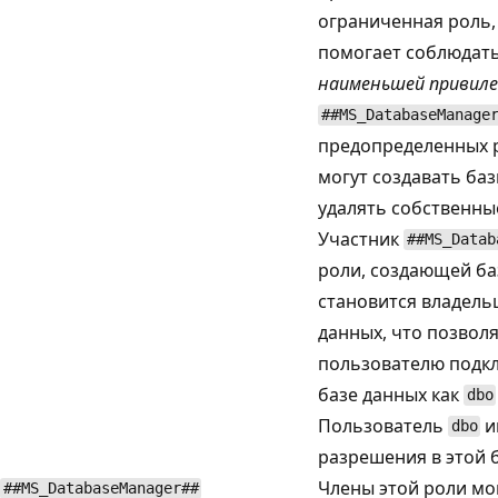
ограниченная роль,
помогает соблюдат
наименьшей привиле
##MS_DatabaseManage
предопределенных 
могут создавать ба
удалять собственны
Участник
##MS_Datab
роли, создающей ба
становится владель
данных, что позвол
пользователю подкл
базе данных как
dbo
Пользователь
и
dbo
разрешения в этой 
Члены этой роли мо
##MS_DatabaseManager##