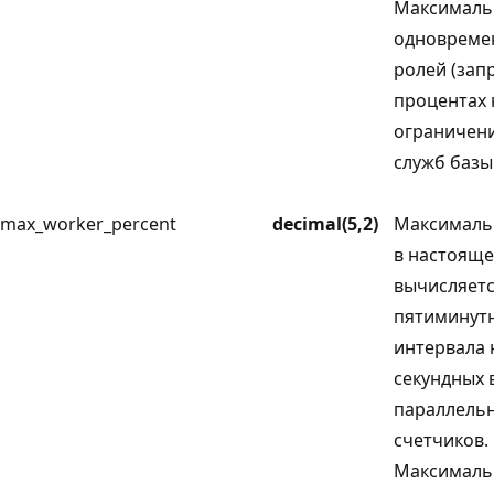
Максималь
одновреме
ролей (зап
процентах 
ограничен
служб базы
max_worker_percent
decimal(5,2)
Максималь
в настояще
вычисляетс
пятиминут
интервала 
секундных
параллель
счетчиков.
Максималь