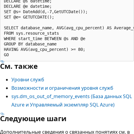
DECLARE @s datetime;  

DECLARE @e datetime;  

SET @s= DateAdd(d,-7,GetUTCDate());  

SET @e= GETUTCDATE();  

SELECT database_name, AVG(avg_cpu_percent) AS Average_C
FROM sys.resource_stats   

WHERE start_time BETWEEN @s AND @e  

GROUP BY database_name  

HAVING AVG(avg_cpu_percent) >= 80;

См. также
Уровни служб
Возможности и ограничения уровня служб
sys.dm_os_out_of_memory_events (База данных SQL
Azure и Управляемый экземпляр SQL Azure)
Следующие шаги
Дополнительные сведения о связанных понятиях см. в