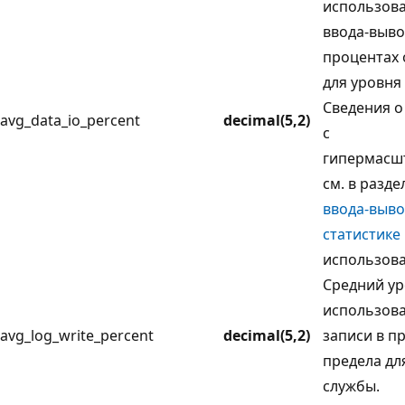
использов
ввода-выво
процентах 
для уровня
Сведения о
avg_data_io_percent
decimal(5,2)
с
гипермасш
см. в разд
ввода-выво
статистике
использова
Средний у
использова
avg_log_write_percent
decimal(5,2)
записи в п
предела дл
службы.