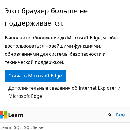
Пропустить
Этот браузер больше не
и
поддерживается.
перейти
к
Выполните обновление до Microsoft Edge, чтобы
основному
воспользоваться новейшими функциями,
содержимому
обновлениями для системы безопасности и
технической поддержкой.
Скачать Microsoft Edge
Дополнительные сведения об Internet Explorer и
Microsoft Edge
Learn
Вход
Learn
SQL
SQL Server