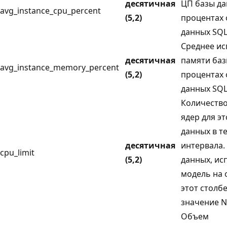
десятичная
ЦП базы да
avg_instance_cpu_percent
(5,2)
процентах 
данных SQL
Среднее и
десятичная
памяти баз
avg_instance_memory_percent
(5,2)
процентах 
данных SQL
Количество
ядер для э
данных в т
десятичная
интервала.
cpu_limit
(5,2)
данных, и
модель на 
этот столб
значение N
Объем