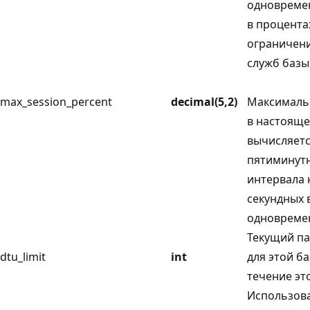
одновреме
в процента
ограничен
служб базы
max_session_percent
decimal(5,2)
Максималь
в настояще
вычисляетс
пятиминут
интервала 
секундных 
одновремен
Текущий п
dtu_limit
int
для этой б
течение эт
Использов