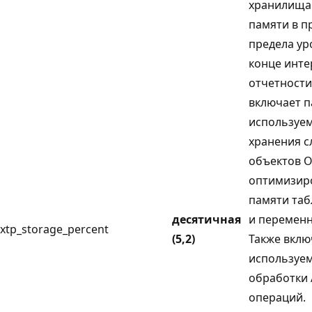
хранилища 
памяти в п
предела ур
конце инте
отчетности)
включает п
используе
хранения 
объектов O
оптимизир
памяти таб
десятичная
и переменн
xtp_storage_percent
(5,2)
Также вклю
используем
обработки 
операций.