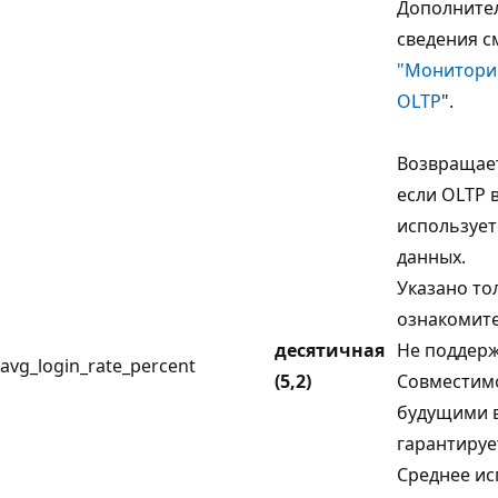
Дополните
сведения см
"Мониторин
OLTP
".
Возвращает
если OLTP 
использует
данных.
Указано то
ознакомите
десятичная
Не поддерж
avg_login_rate_percent
(5,2)
Совместимо
будущими 
гарантируе
Среднее и