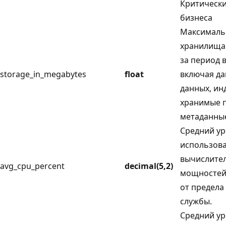
Критически
бизнеса
Максималь
хранилища 
за период 
storage_in_megabytes
float
включая д
данных, ин
хранимые 
метаданны
Средний у
использов
вычислите
avg_cpu_percent
decimal(5,2)
мощностей
от предела
службы.
Средний у