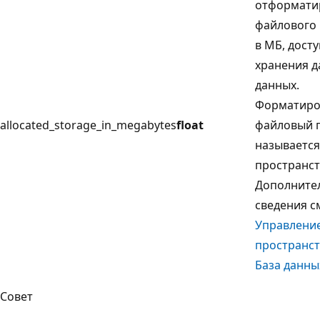
отформати
файлового 
в МБ, дост
хранения д
данных.
Форматир
allocated_storage_in_megabytes
float
файловый 
называетс
пространст
Дополните
сведения с
Управлени
пространст
База данны
Совет