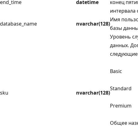
end_time
datetime
конец пят
интервала 
Имя польз
database_name
nvarchar(128)
базы данны
Уровень сл
данных. Д
следующие
Basic
Standard
sku
nvarchar(128)
Premium
Общее наз