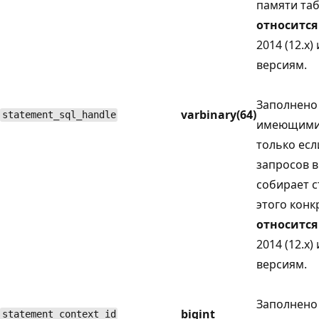
памяти таб
относится
2014 (12.x
версиям.
Заполнено
varbinary(64)
statement_sql_handle
имеющими 
только ес
запросов 
собирает с
этого конк
относится
2014 (12.x
версиям.
Заполнено
bigint
statement_context_id