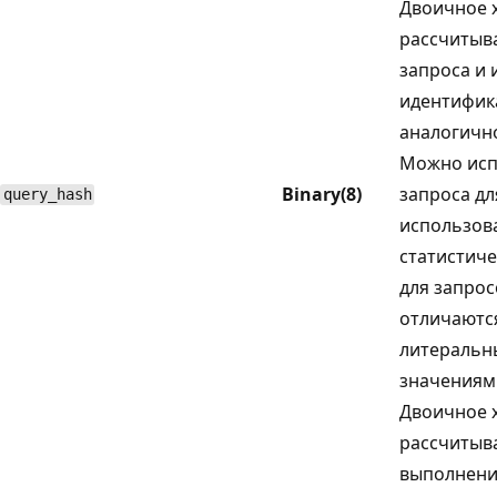
Двоичное 
рассчитыва
запроса и 
идентифик
аналогично
Можно исп
Binary(8)
запроса д
query_hash
использов
статистиче
для запрос
отличаютс
литераль
значениям
Двоичное 
рассчитыва
выполнени