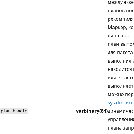
между экз
планов по
рекомпиля
Маркер, к
однозначн
план выпо
для пакета
выполнил и
находится 
или в нас
выполняетс
можно пер
sys.dm_exe
varbinary(64)
динамичес
plan_handle
управлени
плана запр