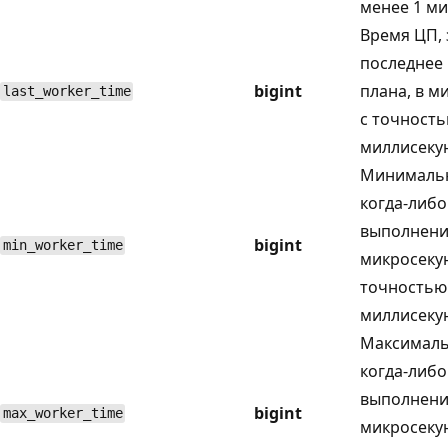
менее 1 ми
Время ЦП, 
последнее
bigint
плана, в м
last_worker_time
с точность
миллисеку
Минимальн
когда-либо
выполнение
bigint
min_worker_time
микросекун
точностью
миллисеку
Максималь
когда-либо
выполнение
bigint
max_worker_time
микросекун