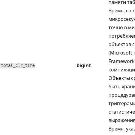
памяти та
Время, со
микросекун
точно в ми
потребляе
объектов 
(Microsoft
Framework 
bigint
total_clr_time
компиляции
Объекты с
быть хра
процедура
триггерами
статистич
выражения
Время, ука