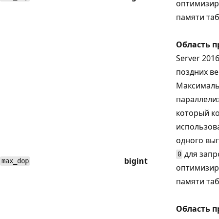
оптимизир
памяти та
Область 
Server 2016
поздних ве
Максималь
параллелиз
который к
использов
одного вып
для запр
0
bigint
max_dop
оптимизир
памяти та
Область 