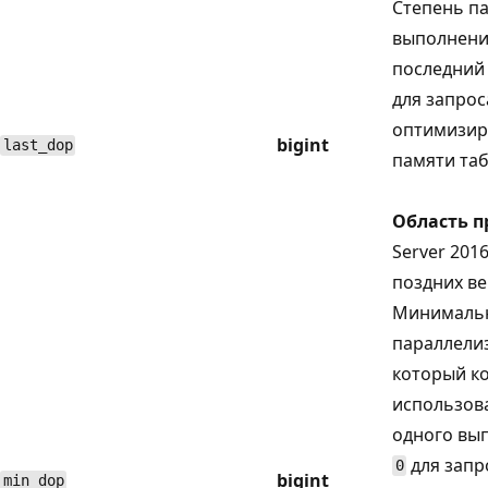
Степень п
выполнении
последний 
для запрос
оптимизир
bigint
last_dop
памяти та
Область 
Server 2016
поздних ве
Минимальн
параллелиз
который к
использов
одного вып
для запр
0
bigint
min_dop