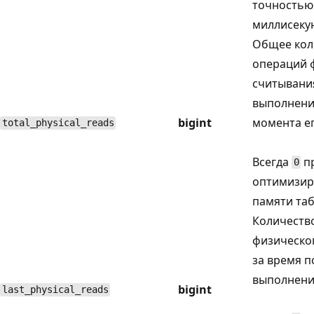
точностью
миллисеку
Общее кол
операций 
считывани
выполнени
bigint
момента е
total_physical_reads
Всегда
пр
0
оптимизир
памяти та
Количеств
физическо
за время п
выполнени
bigint
last_physical_reads