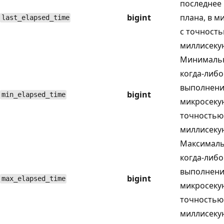
последнее
bigint
плана, в м
last_elapsed_time
с точность
миллисекун
Минимальн
когда-либо
выполнение
bigint
min_elapsed_time
микросекун
точностью
миллисекун
Максималь
когда-либо
выполнение
bigint
max_elapsed_time
микросекун
точностью
миллисекун