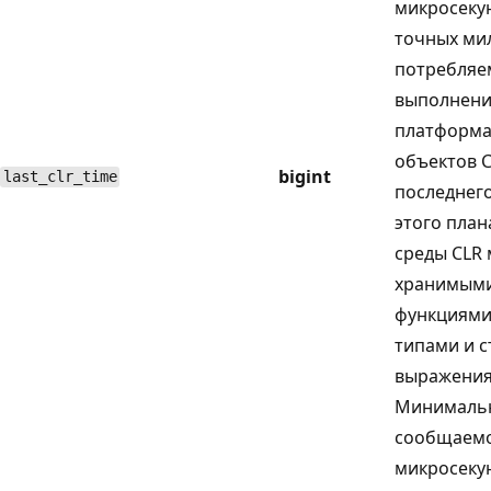
микросекун
точных мил
потребляе
выполнени
платформа
объектов C
bigint
last_clr_time
последнег
этого план
среды CLR 
хранимыми
функциями,
типами и 
выражения
Минимальн
сообщаемо
микросекун