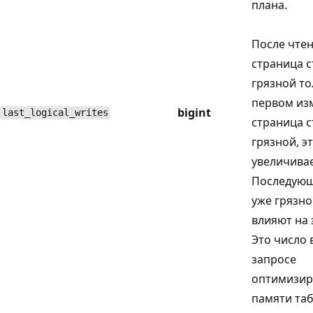
плана.
После чте
страница с
грязной то
первом из
bigint
last_logical_writes
страница с
грязной, э
увеличивае
Последующ
уже грязно
влияют на 
Это число 
запросе
оптимизир
памяти та