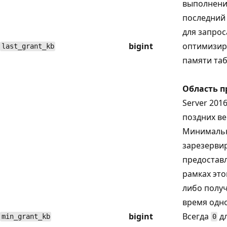
выполнении
последний 
для запрос
bigint
оптимизир
last_grant_kb
памяти та
Область 
Server 2016
поздних ве
Минималь
зарезерви
предостав
рамках это
либо полу
время одн
bigint
Всегда
дл
min_grant_kb
0