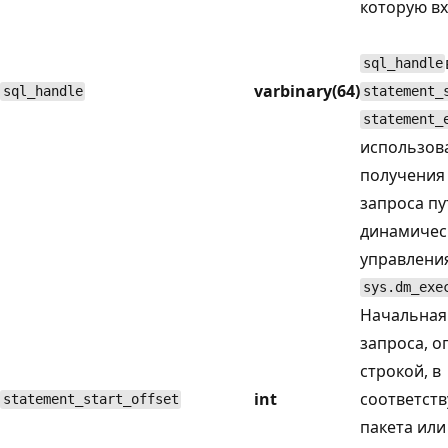
которую вх
sql_handle
varbinary(64)
sql_handle
statement_
statement_
использов
получения 
запроса пу
динамичес
управлени
sys.dm_exe
Начальная
запроса, 
строкой, в
int
соответст
statement_start_offset
пакета ил