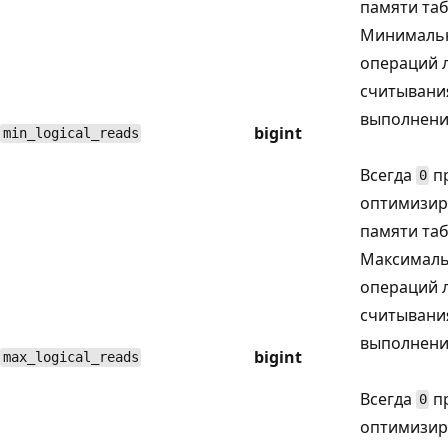
памяти та
Минимальн
операций 
считывани
выполнени
bigint
min_logical_reads
Всегда
пр
0
оптимизир
памяти та
Максималь
операций 
считывани
выполнени
bigint
max_logical_reads
Всегда
пр
0
оптимизир