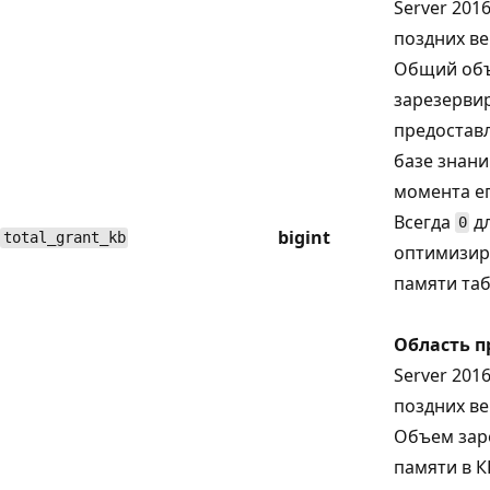
Server 2016
поздних ве
Общий об
зарезерви
предостав
базе знани
момента е
Всегда
дл
0
bigint
total_grant_kb
оптимизир
памяти та
Область 
Server 2016
поздних ве
Объем зар
памяти в К