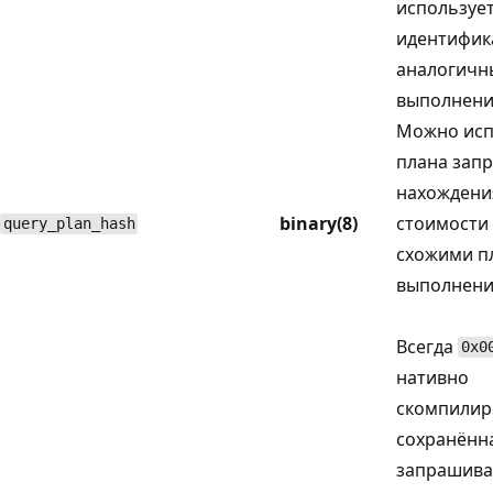
использует
идентифик
аналогичн
выполнени
Можно исп
плана запр
нахождени
binary(8)
стоимости 
query_plan_hash
схожими п
выполнени
Всегда
0x0
нативно
скомпилир
сохранённ
запрашива