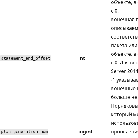
объекте, в
с 0.
Конечная п
описываемо
соответст
пакета ил
объекте, в
int
statement_end_offset
с 0. Для ве
Server 2014
-1 указыва
Конечные 
больше не
Порядковы
который м
использов
bigint
проведени
plan_generation_num