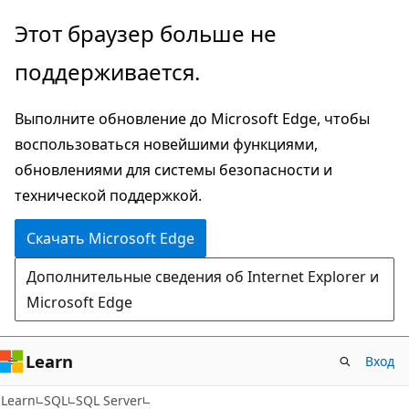
Пропустить
Этот браузер больше не
и
поддерживается.
перейти
к
Выполните обновление до Microsoft Edge, чтобы
основному
воспользоваться новейшими функциями,
содержимому
обновлениями для системы безопасности и
технической поддержкой.
Скачать Microsoft Edge
Дополнительные сведения об Internet Explorer и
Microsoft Edge
Learn
Вход
Learn
SQL
SQL Server