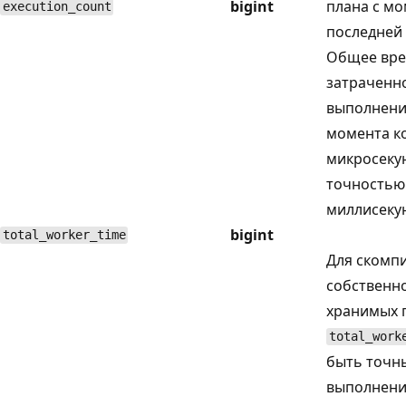
bigint
плана с м
execution_count
последней
Общее вре
затраченн
выполнени
момента к
микросекун
точностью
миллисекун
bigint
total_worker_time
Для скомп
собственн
хранимых 
total_work
быть точн
выполнени