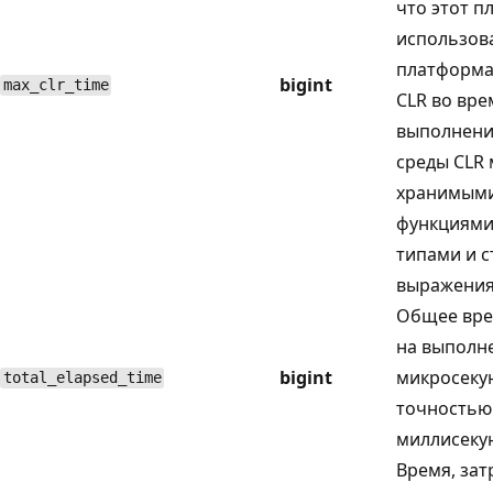
что этот п
использов
платформа
bigint
max_clr_time
CLR во вре
выполнени
среды CLR 
хранимыми
функциями,
типами и 
выражения
Общее вре
на выполне
bigint
микросекун
total_elapsed_time
точностью
миллисекун
Время, зат