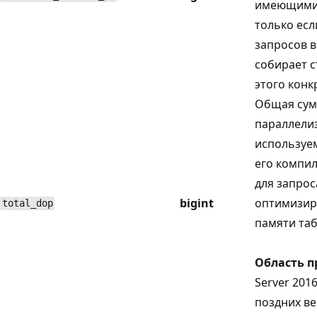
имеющими 
только ес
запросов 
собирает с
этого конк
Общая су
параллели
используе
его компил
для запрос
bigint
оптимизир
total_dop
памяти та
Область 
Server 2016
поздних ве