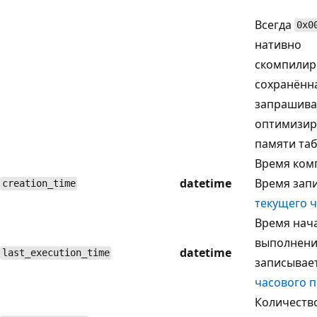
Всегда
0x0
нативно
скомпилир
сохранённ
запрашива
оптимизир
памяти таб
Время ком
datetime
Время запи
creation_time
текущего ч
Время нач
выполнени
datetime
last_execution_time
записывае
часового п
Количеств