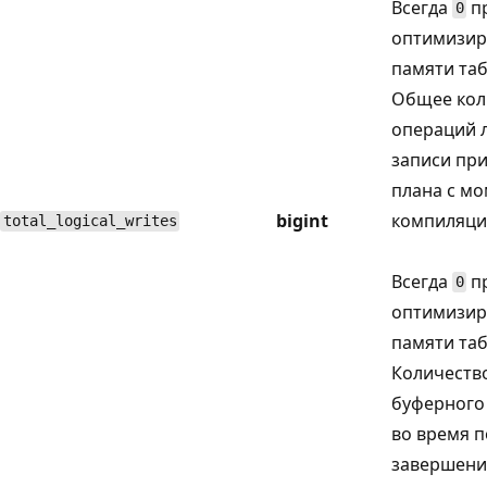
Всегда
пр
0
оптимизир
памяти та
Общее кол
операций 
записи пр
плана с мо
bigint
компиляци
total_logical_writes
Всегда
пр
0
оптимизир
памяти та
Количеств
буферного 
во время п
завершени