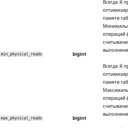
Всегда
пр
0
оптимизир
памяти та
Минимальн
операций 
считывани
выполнени
bigint
min_physical_reads
Всегда
пр
0
оптимизир
памяти та
Максималь
операций 
считывани
выполнени
bigint
max_physical_reads