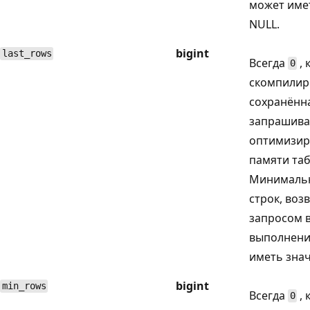
может име
NULL.
bigint
last_rows
Всегда
, 
0
скомпилир
сохранённ
запрашива
оптимизир
памяти таб
Минимальн
строк, во
запросом 
выполнени
иметь знач
bigint
min_rows
Всегда
, 
0