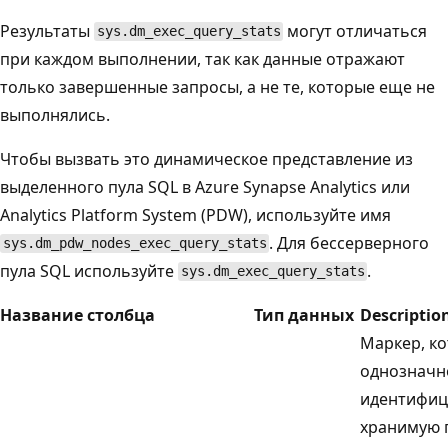
Результаты
могут отличаться
sys.dm_exec_query_stats
при каждом выполнении, так как данные отражают
только завершенные запросы, а не те, которые еще не
выполнялись.
Чтобы вызвать это динамическое представление из
выделенного пула SQL в Azure Synapse Analytics или
Analytics Platform System (PDW), используйте имя
. Для бессерверного
sys.dm_pdw_nodes_exec_query_stats
пула SQL используйте
.
sys.dm_exec_query_stats
Название столбца
Тип данных
Descriptio
Маркер, к
однозначн
идентифиц
хранимую п