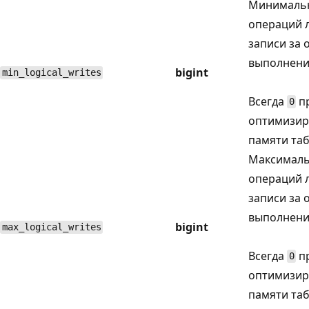
Минимальн
операций 
записи за 
выполнени
bigint
min_logical_writes
Всегда
пр
0
оптимизир
памяти та
Максималь
операций 
записи за 
выполнени
bigint
max_logical_writes
Всегда
пр
0
оптимизир
памяти та