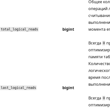
Общее кол
операций 
считывани
выполнени
bigint
момента е
total_logical_reads
Всегда
пр
0
оптимизир
памяти та
Количеств
логическог
время пос
выполнени
bigint
last_logical_reads
Всегда
пр
0
оптимизир