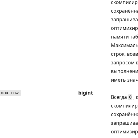
скомпилир
сохранённ
запрашива
оптимизир
памяти таб
Максималь
строк, во
запросом 
выполнени
иметь знач
bigint
max_rows
Всегда
, 
0
скомпилир
сохранённ
запрашива
оптимизир