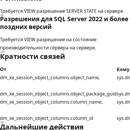
Требуется VIEW разрешение SERVER STATE на сервере.
Разрешения для SQL Server 2022 и более
поздних версий
Требуется VIEW разрешение на состояние
производительности сервера на сервере.
Кратности связей
От
Кому
dm_xe_session_object_columns.object_name,
sys.d
dm_xe_session_object_columns.object_package_guid
sys.d
dm_xe_session_object_columns.column_name,
sys.d
dm_xe_session_object_columns.column_id
sys.d
Дальнейшие действия