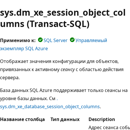
sys.dm_xe_session_object_col
umns (Transact-SQL)
Применимо к:
SQL Server
Управляемый
экземпляр SQL Azure
Отображает значения конфигурации для объектов,
привязанных к активному
сеансу
с областью действия
сервера.
База данных SQL Azure поддерживает только сеансы на
уровне базы данных. См
.
sys.dm_xe_database_session_object_columns
.
Название столбца
Тип данных
Description
Адрес сеанса соб