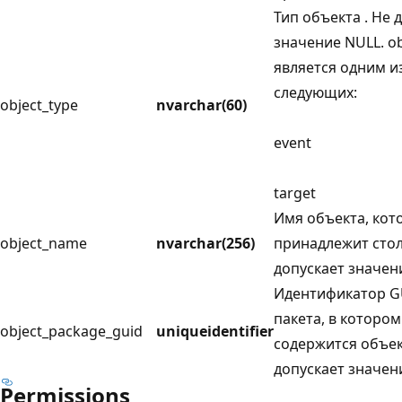
Тип объекта . Не 
значение NULL. ob
является одним и
следующих:
object_type
nvarchar(60)
event
target
Имя объекта, кот
object_name
nvarchar(256)
принадлежит стол
допускает значен
Идентификатор G
пакета, в котором
object_package_guid
uniqueidentifier
содержится объек
допускает значен
Permissions