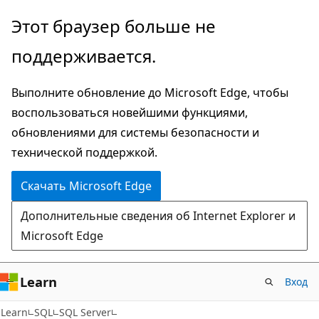
Пропустить
Этот браузер больше не
и
поддерживается.
перейти
к
Выполните обновление до Microsoft Edge, чтобы
основному
воспользоваться новейшими функциями,
содержимому
обновлениями для системы безопасности и
технической поддержкой.
Скачать Microsoft Edge
Дополнительные сведения об Internet Explorer и
Microsoft Edge
Learn
Вход
Learn
SQL
SQL Server