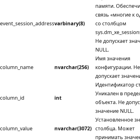
памяти. Обеспеч
связь «многие к 
event_session_address
varbinary(8)
со столбцом
sys.dm_xe_session
Не допускает зна
NULL.
Имя значения
column_name
nvarchar(256)
конфигурации. Не
допускает значен
Идентификатор с
Уникален в преде
column_id
int
объекта. Не допу
значение NULL.
Установленное з
column_value
nvarchar(3072)
столбца. Может
принимать значе