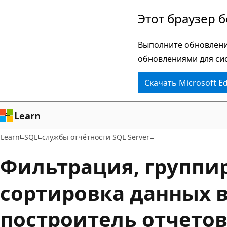
Пропустить
Этот браузер 
и
перейти
Выполните обновлени
к
обновлениями для си
основному
Скачать Microsoft E
содержимому
Learn
Learn
SQL
службы отчётности SQL Server
Фильтрация, группи
сортировка данных 
построитель отчетов