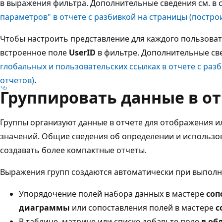
в выражения фильтра. Дополнительные сведения см. в 
параметров" в отчете с разбивкой на страницы (постро
Чтобы настроить представление для каждого пользоват
встроенное поле
UserID
в фильтре. Дополнительные све
глобальных и пользовательских ссылках в отчете с раз
отчетов)
.
Группировать данные в о
Группы организуют данные в отчете для отображения и
значений. Общие сведения об определении и использо
создавать более компактные отчеты.
Выражения групп создаются автоматически при выполн
Упорядочение полей набора данных в мастере
соп
диаграммы
или сопоставления полей в мастере
с
В таблице, матрице или списке добавьте поле
в об