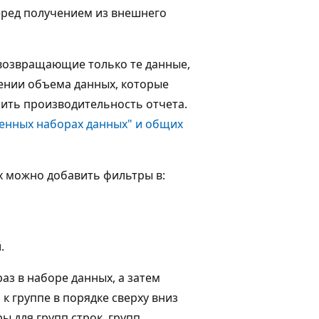
еред получением из внешнего
 возвращающие только те данные,
ении объема данных, которые
ить производительность отчета.
ренных наборах данных" и общих
х можно добавить фильтры в:
.
з в наборе данных, а затем
к группе в порядке сверху вниз
ы для групп строк, групп