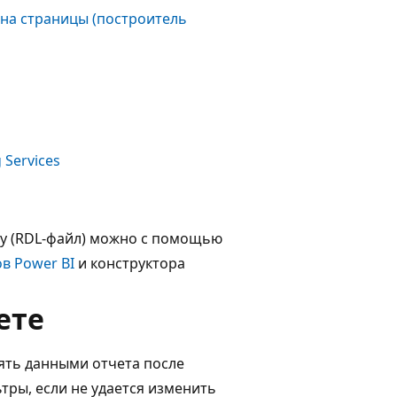
 на страницы (построитель
 Services
цу (RDL-файл) можно с помощью
в Power BI
и конструктора
ете
ять данными отчета после
тры, если не удается изменить