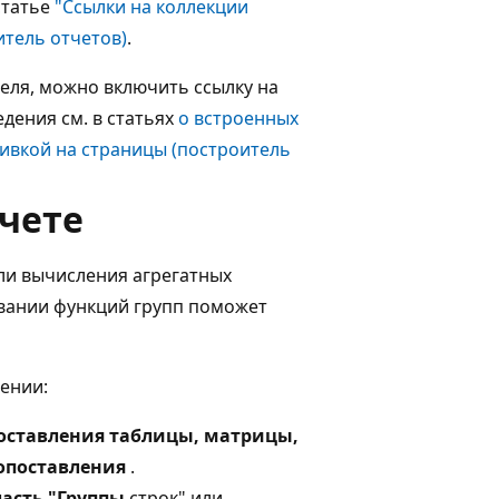
статье
"Ссылки на коллекции
итель отчетов)
.
еля, можно включить ссылку на
дения см. в статьях
о встроенных
бивкой на страницы (построитель
тчете
ли вычисления агрегатных
вании функций групп поможет
ении:
оставления таблицы, матрицы,
опоставления
.
ласть "Группы
строк" или