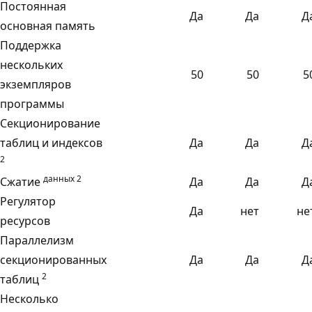
Постоянная
Да
Да
Д
основная память
Поддержка
нескольких
50
50
5
экземпляров
программы
Секционирование
таблиц и индексов
Да
Да
Д
2
данных 2
Сжатие
Да
Да
Д
Регулятор
Да
нет
не
ресурсов
Параллелизм
секционированных
Да
Да
Д
2
таблиц
Несколько