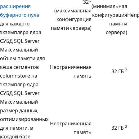
32*
расширения
(минимальная
(максимальная
буферного пула
конфигурация
Неп
конфигурация
для каждого
памяти
памяти сервера)
экземпляра ядра
сервера)
СУБД SQL Server
Максимальный
объем памяти для
кэша сегментов
Неограниченная
2
32 ГБ
columnstore на
память
экземпляр ядра
СУБД SQL Server
Максимальный
размер данных,
оптимизированных
Неограниченная
2
для памяти, в
32 ГБ
память
каждой базе