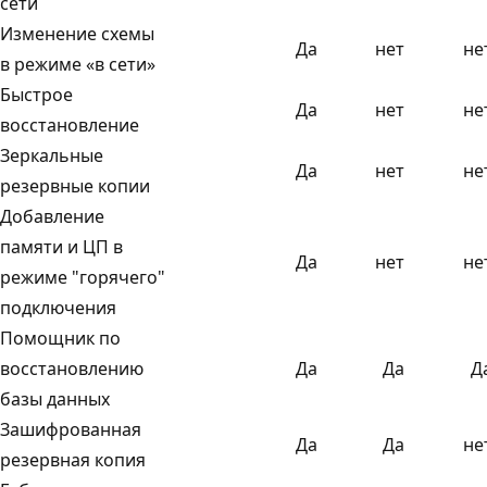
сети
Изменение схемы
Да
нет
не
в режиме «в сети»
Быстрое
Да
нет
не
восстановление
Зеркальные
Да
нет
не
резервные копии
Добавление
памяти и ЦП в
Да
нет
не
режиме "горячего"
подключения
Помощник по
восстановлению
Да
Да
Д
базы данных
Зашифрованная
Да
Да
не
резервная копия