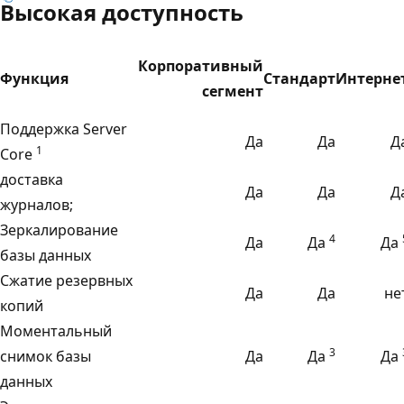
Высокая доступность
Корпоративный
Функция
Стандарт
Интерне
сегмент
Поддержка Server
Да
Да
Д
1
Core
доставка
Да
Да
Д
журналов;
Зеркалирование
4
Да
Да
Да
базы данных
Сжатие резервных
Да
Да
не
копий
Моментальный
3
снимок базы
Да
Да
Да
данных