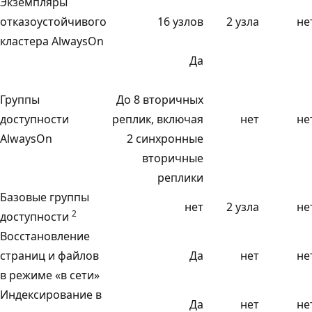
Экземпляры
отказоустойчивого
16 узлов
2 узла
не
кластера AlwaysOn
Да
Группы
До 8 вторичных
доступности
реплик, включая
нет
не
AlwaysOn
2 синхронные
вторичные
реплики
Базовые группы
нет
2 узла
не
2
доступности
Восстановление
страниц и файлов
Да
нет
не
в режиме «в сети»
Индексирование в
Да
нет
не