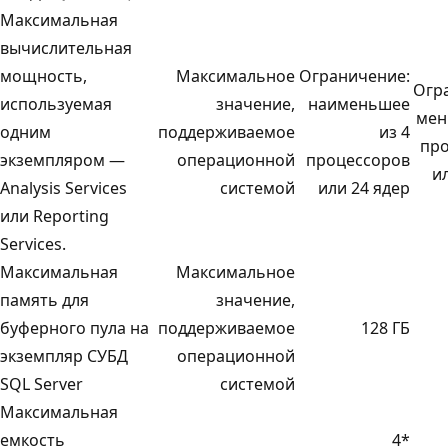
Максимальная
вычислительная
мощность,
Максимальное
Ограничение:
Огр
используемая
значение,
наименьшее
мен
одним
поддерживаемое
из 4
пр
экземпляром —
операционной
процессоров
и
Analysis Services
системой
или 24 ядер
или Reporting
Services.
Максимальная
Максимальное
память для
значение,
буферного пула на
поддерживаемое
128 ГБ
экземпляр СУБД
операционной
SQL Server
системой
Максимальная
емкость
4*