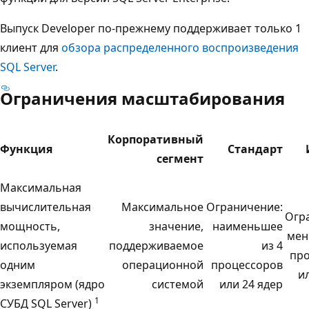
Выпуск Developer по-прежнему поддерживает только 1
клиент для
обзора распределенного воспроизведения
SQL Server
.
Ограничения масштабирования
Корпоративный
Функция
Стандарт
сегмент
Максимальная
вычислительная
Максимальное
Ограничение:
Огр
мощность,
значение,
наименьшее
мен
используемая
поддерживаемое
из 4
пр
одним
операционной
процессоров
и
экземпляром (ядро
системой
или 24 ядер
1
СУБД SQL Server)