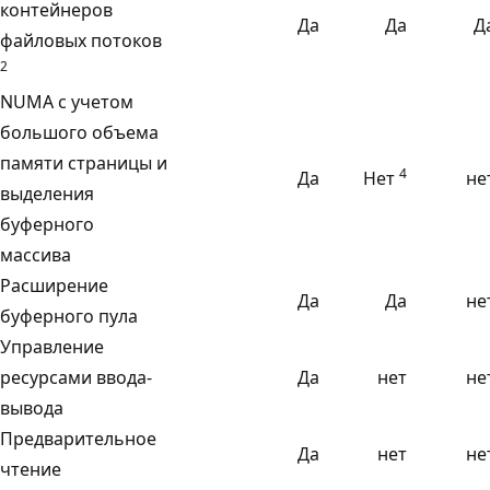
контейнеров
Да
Да
Д
файловых потоков
2
NUMA с учетом
большого объема
памяти страницы и
4
Да
Нет
не
выделения
буферного
массива
Расширение
Да
Да
не
буферного пула
Управление
ресурсами ввода-
Да
нет
не
вывода
Предварительное
Да
нет
не
чтение