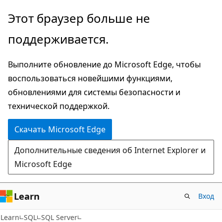
Пропустить
Этот браузер больше не
и
поддерживается.
перейти
к
Выполните обновление до Microsoft Edge, чтобы
основному
воспользоваться новейшими функциями,
содержимому
обновлениями для системы безопасности и
технической поддержкой.
Скачать Microsoft Edge
Дополнительные сведения об Internet Explorer и
Microsoft Edge
Learn
Вход
Learn
SQL
SQL Server