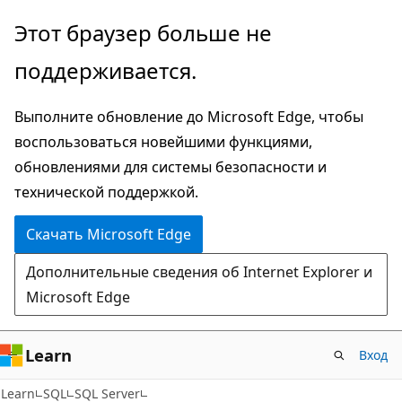
Пропустить
Этот браузер больше не
и
поддерживается.
перейти
к
Выполните обновление до Microsoft Edge, чтобы
основному
воспользоваться новейшими функциями,
содержимому
обновлениями для системы безопасности и
технической поддержкой.
Скачать Microsoft Edge
Дополнительные сведения об Internet Explorer и
Microsoft Edge
Learn
Вход
Learn
SQL
SQL Server