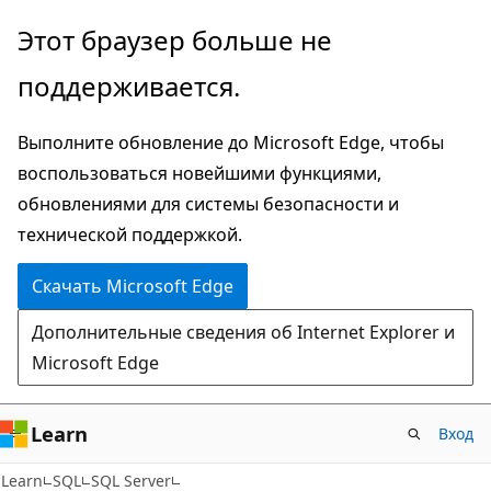
Пропустить
Этот браузер больше не
и
поддерживается.
перейти
к
Выполните обновление до Microsoft Edge, чтобы
основному
воспользоваться новейшими функциями,
содержимому
обновлениями для системы безопасности и
технической поддержкой.
Скачать Microsoft Edge
Дополнительные сведения об Internet Explorer и
Microsoft Edge
Learn
Вход
Learn
SQL
SQL Server