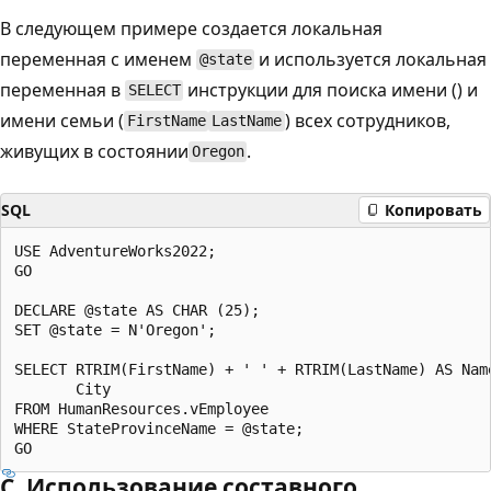
В следующем примере создается локальная
переменная с именем
и используется локальная
@state
переменная в
инструкции для поиска имени () и
SELECT
имени семьи (
) всех сотрудников,
FirstName
LastName
живущих в состоянии
.
Oregon
SQL
Копировать
USE AdventureWorks2022;

GO

DECLARE @state AS CHAR (25);

SET @state = N'Oregon';

SELECT RTRIM(FirstName) + ' ' + RTRIM(LastName) AS Name
       City

FROM HumanResources.vEmployee

WHERE StateProvinceName = @state;

C. Использование составного