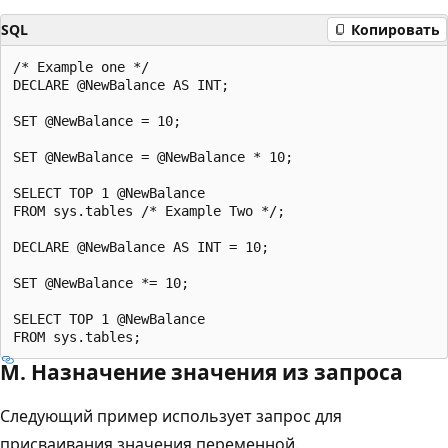
SQL
Копировать
/* Example one */

DECLARE @NewBalance AS INT;

SET @NewBalance = 10;

SET @NewBalance = @NewBalance * 10;

SELECT TOP 1 @NewBalance

FROM sys.tables /* Example Two */;

DECLARE @NewBalance AS INT = 10;

SET @NewBalance *= 10;

SELECT TOP 1 @NewBalance

M. Назначение значения из запроса
Следующий пример использует запрос для
присваивания значения переменной.