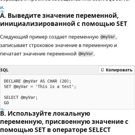
и
.
A. Выведите значение переменной,
инициализированной с помощью SET
Следующий пример создает переменную
,
@myVar
записывает строковое значение в переменную и
печатает значение переменной
.
@myVar
SQL
Копировать
DECLARE @myVar AS CHAR (20);

SET @myVar = 'This is a test';

SELECT @myVar;

B. Используйте локальную
переменную, присвоенную значение с
помощью SET в операторе SELECT