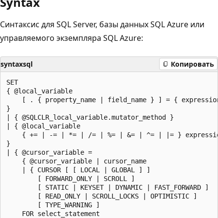
Syntax
Синтаксис для SQL Server, базы данных SQL Azure или
управляемого экземпляра SQL Azure:
syntaxsql
Копировать
SET

{ @local_variable

    [ . { property_name | field_name } ] = { expressio
}

| { @SQLCLR_local_variable.mutator_method }

| { @local_variable

    { += | -= | *= | /= | %= | &= | ^= | |= } expressio
}

| { @cursor_variable =

    { @cursor_variable | cursor_name

    | { CURSOR [ [ LOCAL | GLOBAL ] ]

        [ FORWARD_ONLY | SCROLL ]

        [ STATIC | KEYSET | DYNAMIC | FAST_FORWARD ]

        [ READ_ONLY | SCROLL_LOCKS | OPTIMISTIC ]

        [ TYPE_WARNING ]

    FOR select_statement
