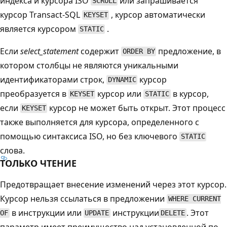
индекса и курсора ISO
или запрашивается
SCROLL
курсор Transact-SQL
, курсор автоматически
KEYSET
является курсором
.
STATIC
Если
select_statement
содержит
предложение, в
ORDER BY
котором столбцы не являются уникальными
идентификаторами строк,
курсор
DYNAMIC
преобразуется в
курсор или
в курсор,
KEYSET
STATIC
если
курсор не может быть открыт. Этот процесс
KEYSET
также выполняется для курсора, определенного с
помощью синтаксиса ISO, но без ключевого
STATIC
слова.
ТОЛЬКО ЧТЕНИЕ
Предотвращает внесение изменений через этот курсор.
Курсор нельзя ссылаться в предложении
WHERE CURRENT
в инструкции или
инструкции
. Этот
OF
UPDATE
DELETE
параметр имеет преимущество над установленной по