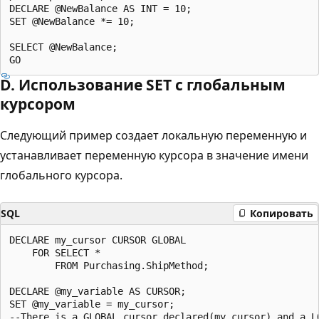
DECLARE @NewBalance AS INT = 10;

SET @NewBalance *= 10;

SELECT @NewBalance;

D. Использование SET с глобальным
курсором
Следующий пример создает локальную переменную и
устанавливает переменную курсора в значение имени
глобального курсора.
SQL
Копировать
DECLARE my_cursor CURSOR GLOBAL

    FOR SELECT *

        FROM Purchasing.ShipMethod;

DECLARE @my_variable AS CURSOR;

SET @my_variable = my_cursor;

--There is a GLOBAL cursor declared(my_cursor) and a LO