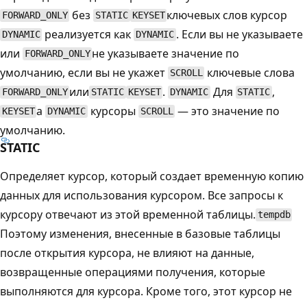
без
ключевых слов курсор
FORWARD_ONLY
STATIC
KEYSET
реализуется как
. Если вы не указываете
DYNAMIC
DYNAMIC
или
не указываете значение по
FORWARD_ONLY
умолчанию, если вы не укажет
ключевые слова
SCROLL
или
.
Для
,
FORWARD_ONLY
STATIC
KEYSET
DYNAMIC
STATIC
а
курсоры
— это значение по
KEYSET
DYNAMIC
SCROLL
умолчанию.
STATIC
Определяет курсор, который создает временную копию
данных для использования курсором. Все запросы к
курсору отвечают из этой временной таблицы.
tempdb
Поэтому изменения, внесенные в базовые таблицы
после открытия курсора, не влияют на данные,
возвращенные операциями получения, которые
выполняются для курсора. Кроме того, этот курсор не