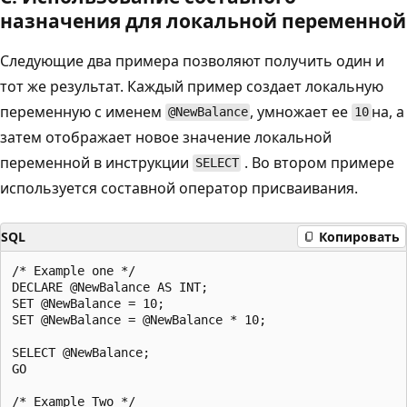
назначения для локальной переменной
Следующие два примера позволяют получить один и
тот же результат. Каждый пример создает локальную
переменную с именем
, умножает ее
на, а
@NewBalance
10
затем отображает новое значение локальной
переменной в инструкции
. Во втором примере
SELECT
используется составной оператор присваивания.
SQL
Копировать
/* Example one */

DECLARE @NewBalance AS INT;

SET @NewBalance = 10;

SET @NewBalance = @NewBalance * 10;

SELECT @NewBalance;

GO

/* Example Two */
