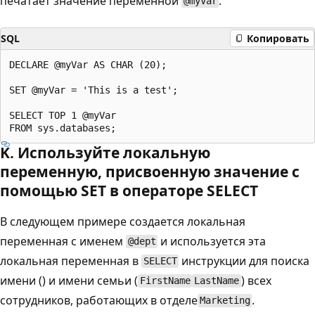
печатает значение переменной
.
@myVar
SQL
Копировать
DECLARE @myVar AS CHAR (20);

SET @myVar = 'This is a test';

SELECT TOP 1 @myVar

K. Используйте локальную
переменную, присвоенную значение с
помощью SET в операторе SELECT
В следующем примере создается локальная
переменная с именем
и используется эта
@dept
локальная переменная в
инструкции для поиска
SELECT
имени () и имени семьи (
) всех
FirstName
LastName
сотрудников, работающих в отделе
.
Marketing