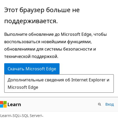
Пропустить
Этот браузер больше не
и
поддерживается.
перейти
к
Выполните обновление до Microsoft Edge, чтобы
основному
воспользоваться новейшими функциями,
содержимому
обновлениями для системы безопасности и
технической поддержкой.
Скачать Microsoft Edge
Дополнительные сведения об Internet Explorer и
Microsoft Edge
Learn
Вход
Learn
SQL
SQL Server