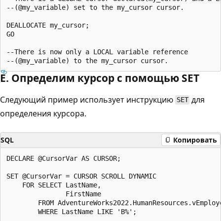
--(@my_variable) set to the my_cursor cursor.

DEALLOCATE my_cursor;

GO

--There is now only a LOCAL variable reference

E. Определим курсор с помощью SET
Следующий пример использует инструкцию
для
SET
определения курсора.
SQL
Копировать
DECLARE @CursorVar AS CURSOR;

SET @CursorVar = CURSOR SCROLL DYNAMIC

    FOR SELECT LastName,

               FirstName

        FROM AdventureWorks2022.HumanResources.vEmploye
        WHERE LastName LIKE 'B%';
