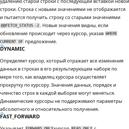
удалению старой строки с последующей вставкой новой
строки. Строка с новыми значениями не отображается
и пытается получить строку со старыми значениями
. Новые значения видны, если
@@FETCH_STATUS
-2
обновление происходит через курсор, указав
WHERE
предложение.
CURRENT OF
DYNAMIC
Определяет курсор, который отражает все изменения
данных в строках в его результирующем наборе по
мере того, как владелец курсора осуществляет
прокрутку по курсору. Значения данных, порядок и
членство строк в каждой выборке могут меняться.
Динамические курсоры не поддерживают параметры
абсолютного и относительного получения.
FAST_FORWARD
Указывает
курсор
с
FORWARD_ONLY
READ_ONLY