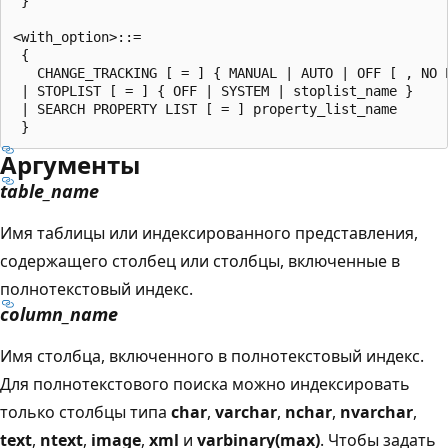
 }

<with_option>::=

 {

   CHANGE_TRACKING [ = ] { MANUAL | AUTO | OFF [ , NO P
 | STOPLIST [ = ] { OFF | SYSTEM | stoplist_name }

 | SEARCH PROPERTY LIST [ = ] property_list_name

Аргументы
table_name
Имя таблицы или индексированного представления,
содержащего столбец или столбцы, включенные в
полнотекстовый индекс.
column_name
Имя столбца, включенного в полнотекстовый индекс.
Для полнотекстового поиска можно индексировать
только столбцы типа
char
,
varchar
,
nchar
,
nvarchar
,
text
,
ntext
,
image
,
xml
и
varbinary(max)
. Чтобы задать