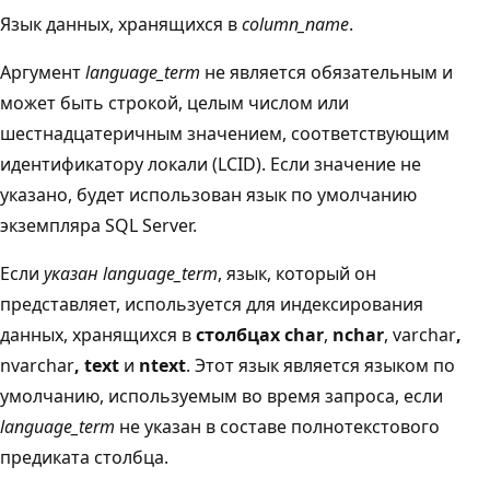
Язык данных, хранящихся в
column_name
.
Аргумент
language_term
не является обязательным и
может быть строкой, целым числом или
шестнадцатеричным значением, соответствующим
идентификатору локали (LCID). Если значение не
указано, будет использован язык по умолчанию
экземпляра SQL Server.
Если
указан language_term
, язык, который он
представляет, используется для индексирования
данных, хранящихся в
столбцах char
,
nchar
, varchar
,
nvarchar
,
text
и
ntext
. Этот язык является языком по
умолчанию, используемым во время запроса, если
language_term
не указан в составе полнотекстового
предиката столбца.