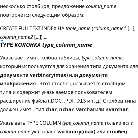
несколько столбцов, предложение
column_name
повторяется следующим образом:
CREATE FULLTEXT INDEX НА
table_name
(
column_name1
[...],
column_name2
[...]) ...
TYPE
КОЛОНКА type_column_name
Указывает имя столбца таблицы,
type_column_name
,
который используется для хранения типа документа для
документа varbinary(max)
или
документа
изображения
. Этот столбец называется столбцом
типа и содержит указываемое пользователем
расширение файла (.DOC, .PDF, .XLS и т. д.) Столбец типа
должен иметь тип
char
,
nchar
,
varchar
или
nvarchar
.
Указывать TYPE COLUMN
type_column_name
только если
column_name
указывает
varbinary(max)
или
столбец