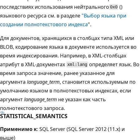
последствиях использования нейтрального
()
0x0
языкового ресурса см. в разделе
"Выбор языка при
создании полнотекстового индекса
".
Для документов, хранящихся в столбцах типа XML или
BLOB, кодирование языка в документе используется во
время индексирования. Например, в XML-столбцах
атрибут в XML-документах
определяет язык. Во
xml:lang
время запроса значение, ранее указанное для
аргумента
language_term
, становится используемым по
умолчанию языком в полнотекстовых индексах, если
аргумент
language_term
не указан как часть
полнотекстового запроса.
STATISTICAL_SEMANTICS
Применимо к
: SQL Server (SQL Server 2012 (11.x) и
выше)