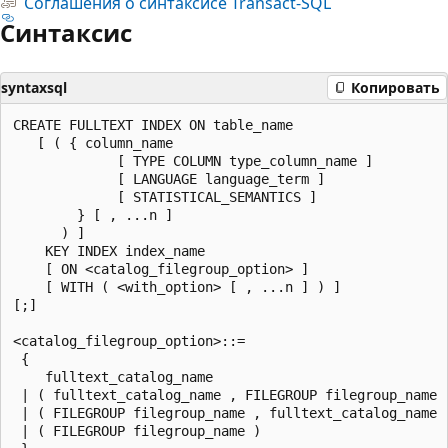
Соглашения о синтаксисе Transact-SQL
Синтаксис
syntaxsql
Копировать
CREATE FULLTEXT INDEX ON table_name

   [ ( { column_name

             [ TYPE COLUMN type_column_name ]

             [ LANGUAGE language_term ]

             [ STATISTICAL_SEMANTICS ]

        } [ , ...n ]

      ) ]

    KEY INDEX index_name

    [ ON <catalog_filegroup_option> ]

    [ WITH ( <with_option> [ , ...n ] ) ]

[;]

<catalog_filegroup_option>::=

 {

    fulltext_catalog_name

 | ( fulltext_catalog_name , FILEGROUP filegroup_name )
 | ( FILEGROUP filegroup_name , fulltext_catalog_name )
 | ( FILEGROUP filegroup_name )
