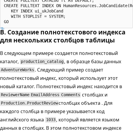
CREATE FULLTEXT CATALOG ft AS DEFAULT;

CREATE FULLTEXT INDEX ON HumanResources.JobCandidate(Re
   KEY INDEX ui_ukJobCand

   WITH STOPLIST = SYSTEM;

B. Создание полнотекстового индекса
для нескольких столбцов таблицы
В следующем примере создается полнотекстовый
каталог,
, в образце базы данных
production_catalog
. Следующий пример создает
AdventureWorks
полнотекстовый индекс, который использует этот
новый каталог. Полнотекстовый индекс находится в
столбцах и
ReviewerName
EmailAddress
Comments
столбцах объекта . Для
Production.ProductReview
каждого столбца в примере указывается код
английского языка
, который является языком
1033
данных в столбцах. В этом полнотекстовом индексе