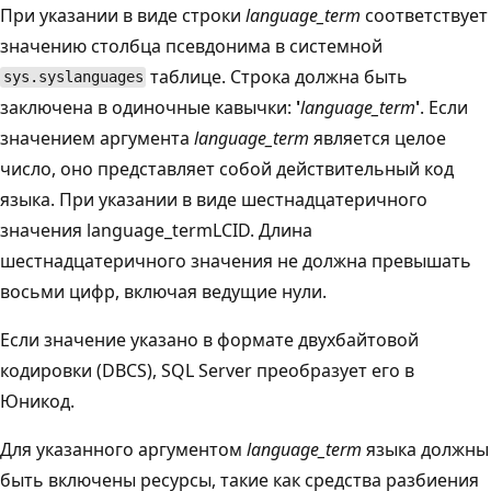
При указании в виде строки
language_term
соответствует
значению столбца псевдонима в системной
таблице. Строка должна быть
sys.syslanguages
заключена в одиночные кавычки:
'
language_term
'
. Если
значением аргумента
language_term
является целое
число, оно представляет собой действительный код
языка. При указании в виде шестнадцатеричного
значения language_term
LCID. Длина
шестнадцатеричного значения не должна превышать
восьми цифр, включая ведущие нули.
Если значение указано в формате двухбайтовой
кодировки (DBCS), SQL Server преобразует его в
Юникод.
Для указанного аргументом
language_term
языка должны
быть включены ресурсы, такие как средства разбиения