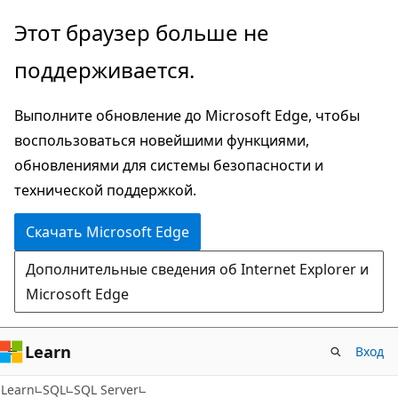
Пропустить
Этот браузер больше не
и
поддерживается.
перейти
к
Выполните обновление до Microsoft Edge, чтобы
основному
воспользоваться новейшими функциями,
содержимому
обновлениями для системы безопасности и
технической поддержкой.
Скачать Microsoft Edge
Дополнительные сведения об Internet Explorer и
Microsoft Edge
Learn
Вход
Learn
SQL
SQL Server