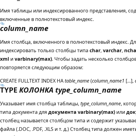
Имя таблицы или индексированного представления, со
включенные в полнотекстовый индекс.
column_name
Имя столбца, включенного в полнотекстовый индекс. Д
индексировать только столбцы типа
char
,
varchar
,
ncha
xml
и
varbinary(max)
. Чтобы задать несколько столбц
повторяется следующим образом:
CREATE FULLTEXT INDEX НА
table_name
(
column_name1
[...],
TYPE
КОЛОНКА type_column_name
Указывает имя столбца таблицы,
type_column_name
, кот
типа документа для
документа varbinary(max)
или
док
столбец называется столбцом типа и содержит указыв
файла (.DOC, .PDF, .XLS и т. д.) Столбец типа должен име