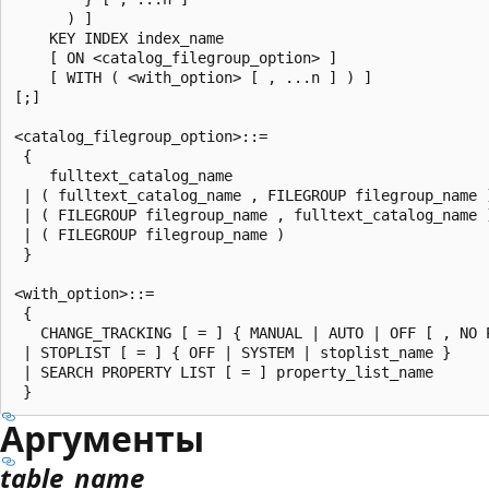
      ) ]

    KEY INDEX index_name

    [ ON <catalog_filegroup_option> ]

    [ WITH ( <with_option> [ , ...n ] ) ]

[;]

<catalog_filegroup_option>::=

 {

    fulltext_catalog_name

 | ( fulltext_catalog_name , FILEGROUP filegroup_name )
 | ( FILEGROUP filegroup_name , fulltext_catalog_name )
 | ( FILEGROUP filegroup_name )

 }

<with_option>::=

 {

   CHANGE_TRACKING [ = ] { MANUAL | AUTO | OFF [ , NO P
 | STOPLIST [ = ] { OFF | SYSTEM | stoplist_name }

 | SEARCH PROPERTY LIST [ = ] property_list_name

Аргументы
table_name