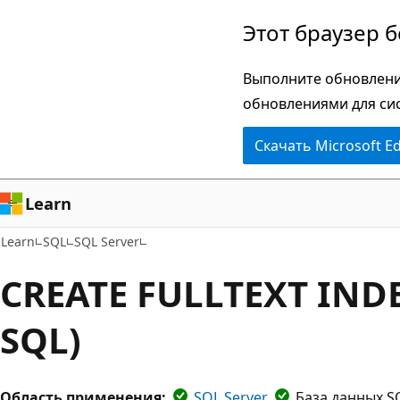
Пропустить
Этот браузер 
и
перейти
Выполните обновлени
к
обновлениями для си
основному
Скачать Microsoft E
содержимому
Learn
Learn
SQL
SQL Server
CREATE FULLTEXT INDE
SQL)
Область применения:
SQL Server
База данных S