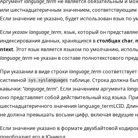
Аргумент
language_term
не является обязательным и мож
или шестнадцатеричным значением, соответствующим и
Если значение не указано, будет использован язык по у
Если
указан language_term
, язык, который он представляе
индексирования данных, хранящихся в
столбцах char
,
ntext
. Этот язык является языком по умолчанию, испол
language_term
не указан в составе полнотекстового пред
При указании в виде строки
language_term
соответствует
системной
таблице. Строка должна бы
sys.syslanguages
кавычки:
'
language_term
'
. Если значением аргумента
lang
оно представляет собой действительный код языка. При
шестнадцатеричного значения language_term
LCID. Дли
не должна превышать восьми цифр, включая ведущие н
Если значение указано в формате двухбайтовой кодировк
преобразует его в Юникод.