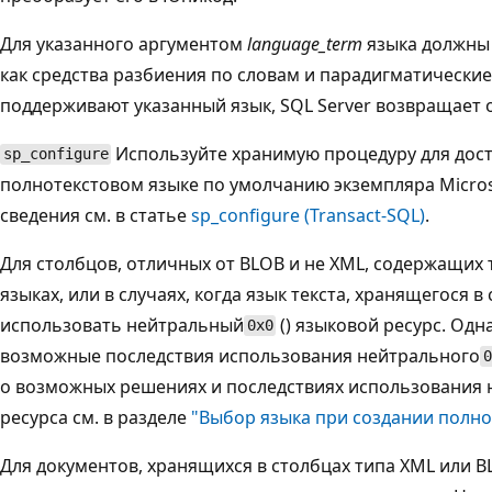
Для указанного аргументом
language_term
языка должны 
как средства разбиения по словам и парадигматические
поддерживают указанный язык, SQL Server возвращает 
Используйте хранимую процедуру для дост
sp_configure
полнотекстовом языке по умолчанию экземпляра Micros
сведения см. в статье
sp_configure (Transact-SQL)
.
Для столбцов, отличных от BLOB и не XML, содержащих 
языках, или в случаях, когда язык текста, хранящегося 
использовать нейтральный
() языковой ресурс. Одн
0x0
возможные последствия использования нейтрального
0
о возможных решениях и последствиях использования 
ресурса см. в разделе
"Выбор языка при создании полно
Для документов, хранящихся в столбцах типа XML или B