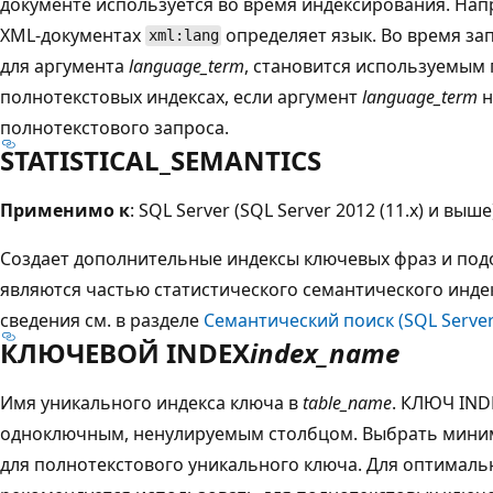
документе используется во время индексирования. Напр
XML-документах
определяет язык. Во время за
xml:lang
для аргумента
language_term
, становится используемым
полнотекстовых индексах, если аргумент
language_term
н
полнотекстового запроса.
STATISTICAL_SEMANTICS
Применимо к
: SQL Server (SQL Server 2012 (11.x) и выше
Создает дополнительные индексы ключевых фраз и под
являются частью статистического семантического инд
сведения см. в разделе
Семантический поиск (SQL Server
КЛЮЧЕВОЙ INDEX
index_name
Имя уникального индекса ключа в
table_name
. КЛЮЧ IND
одноключным, ненулируемым столбцом. Выбрать мини
для полнотекстового уникального ключа. Для оптимал