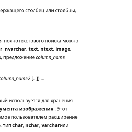
держащего столбец или столбцы,
ля полнотекстового поиска можно
r
,
nvarchar
,
text
,
ntext
,
image
,
ов, предложение
column_name
column_name2
[...]) ...
орый используется для хранения
умента изображения
. Этот
аемое пользователем расширение
ть тип
char
,
nchar
,
varchar
или