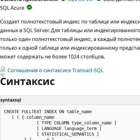
SQL Azure
Создает полнотекстовый индекс по таблице или индекс
данных в SQL Server. Для таблицы или индексированног
только один полнотекстовый индекс, а каждый полноте
только к одной таблице или индексированному предст
может содержать не более 1024 столбцов.
Соглашения о синтаксисе Transact-SQL
Синтаксис
syntaxsql
CREATE FULLTEXT INDEX ON table_name

   [ ( { column_name

             [ TYPE COLUMN type_column_name ]

             [ LANGUAGE language_term ]

             [ STATISTICAL_SEMANTICS ]

        } [ , ...n ]
