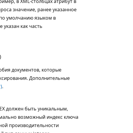
имер, в XML-столбцах атрибут в
проса значение, ранее указанное
 по умолчанию языком в
е указан как часть
)
обия документов, которые
ексирования. Дополнительные
)
.
EX должен быть уникальным,
мально возможный индекс ключа
ьной производительности