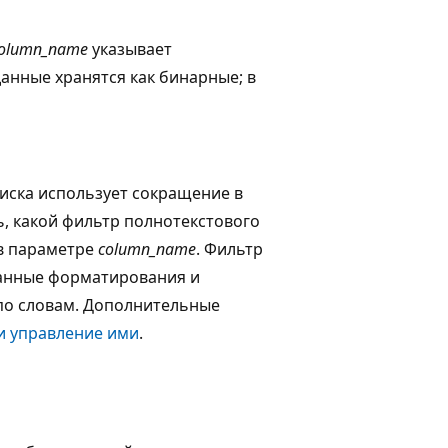
olumn_name
указывает
данные хранятся как бинарные; в
иска использует сокращение в
ь, какой фильтр полнотекстового
 в параметре
column_name
. Фильтр
 данные форматирования и
 по словам. Дополнительные
и управление ими
.