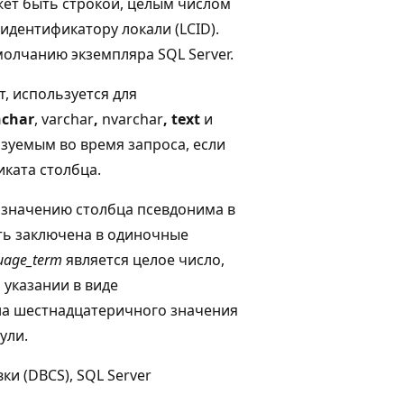
ет быть строкой, целым числом
дентификатору локали (LCID).
молчанию экземпляра SQL Server.
т, используется для
nchar
, varchar
,
nvarchar
,
text
и
ьзуемым во время запроса, если
иката столбца.
 значению столбца псевдонима в
ть заключена в одиночные
uage_term
является целое число,
 указании в виде
на шестнадцатеричного значения
ули.
и (DBCS), SQL Server