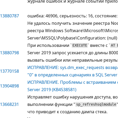
журнале ошибок и журнале событий прило
13880787
ошибка: 46906, серьезность: 16, состояние: 
Не удалось получить значение реестра Nod
реестра Windows Software\Microsoft\Micro
Server\MSSQL\Polybase\Configuration: (null)
При использовании `
` вместе с `
EXECUTE
AT 
13880798
Server 2019 запрос усекается до длины 800
вызвать ошибки или неправильные резуль
ИСПРАВЛЕНИЕ: sys.dm_exec_requests возвра
13770158
"0" в определенных сценариях в SQL Server
ИСПРАВЛЕНИЕ. Проблемы с встраиванием 
13904898
Server 2019 (KB4538581)
Исправляет ошибку нарушения доступа, 
13668231
выполнении функции "
sp_refreshsqlmodule
что приводит к созданию дампа стека.