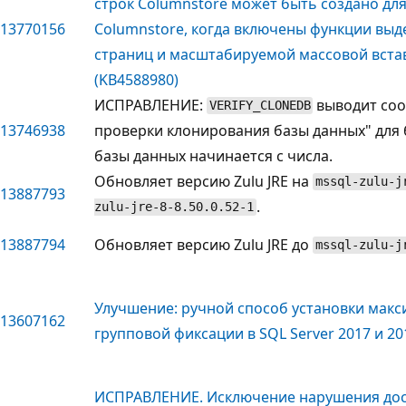
строк Columnstore может быть создано для
13770156
Columnstore, когда включены функции вы
страниц и масштабируемой массовой вста
(KB4588980)
ИСПРАВЛЕНИЕ:
выводит со
VERIFY_CLONEDB
13746938
проверки клонирования базы данных" для 
базы данных начинается с числа.
Обновляет версию Zulu JRE на
mssql-zulu-j
13887793
.
zulu-jre-8-8.50.0.52-1
13887794
Обновляет версию Zulu JRE до
mssql-zulu-j
Улучшение: ручной способ установки мак
13607162
групповой фиксации в SQL Server 2017 и 20
ИСПРАВЛЕНИЕ. Исключение нарушения дост