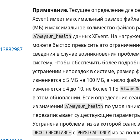
Примечание
. Текущее определение для с
XEvent имеет максимальный размер файла
(МБ) и максимальное количество файлов р
данных XEvent. На нагруже
AlwaysOn_health
можете быстро превысить это ограничени
13882987
сведения в случае возникновения пробле
систему. Чтобы обеспечить более подробн
устранении неполадок в системе, размер 
изменяется с 5 МБ на 100 МБ, а число фай
изменяется с 4 до 10, не более 1 ГБ
AlwaysO
в этом обновлении. Если определение сеа
из значений
по умолчанию,
AlwaysOn_health
перезаписывает существующие параметры
Устранена проблема, из-за которой сеанс 
с
из-за полно
DBCC CHECKTABLE
PHYSICAL_ONLY