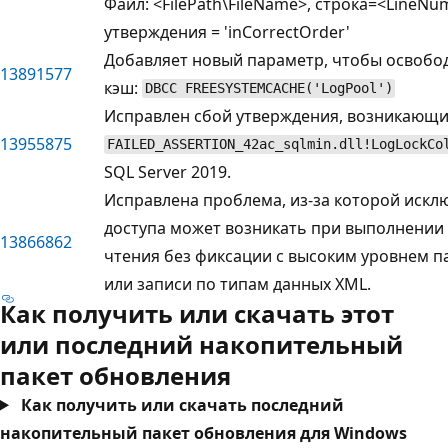
Файл: <FilePath\FileName>, строка=<LineN
утверждения = 'inCorrectOrder'
Добавляет новый параметр, чтобы освобо
13891577
кэш:
DBCC FREESYSTEMCACHE('LogPool')
Исправлен сбой утверждения, возникающи
13955875
FAILED_ASSERTION_42ac_sqlmin.dll!LogLockCo
SQL Server 2019.
Исправлена проблема, из-за которой иск
доступа может возникать при выполнении
13866862
чтения без фиксации с высоким уровнем п
или записи по типам данных XML.
Как получить или скачать этот
или последний накопительный
пакет обновления
Как получить или скачать последний
накопительный пакет обновления для Windows