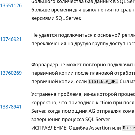
большого количества баз данных в SQL Ser
13651126
больше времени для выполнения по сравн
версиями SQL Server.
Не удается подключиться к основной репл
13746921
переключения на другую группу доступности
Форвардер не может повторно подключить
13760269
первичной копии после плановой отработ
первичной копии, если
был и
LISTENER_URL
Устранена проблема, из-за которой проце
корректно, что приводило к сбою при пос
13878941
Server, когда помощник AG отправлял ком
завершения процесса SQL Server.
ИСПРАВЛЕНИЕ: Ошибка Assertion или
Raise