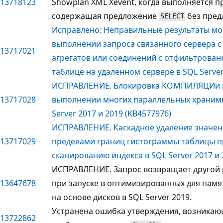
13718123
Showplan XML Xevent, когда выполняется п
содержащая предложение
без пре
SELECT
Исправлено: Неправильные результаты мо
выполнении запроса связанного сервера 
13717021
агрегатов или соединений с отфильтрован
таблице на удаленном сервере в SQL Server
ИСПРАВЛЕНИЕ. Блокировка КОМПИЛЯЦИи в
13717028
выполнении многих параллельных хранимы
Server 2017 и 2019 (KB4577976)
ИСПРАВЛЕНИЕ. Каскадное удаление значен
13717029
пределами границ гистограммы таблицы п
сканированию индекса в SQL Server 2017 и 
ИСПРАВЛЕНИЕ. Запрос возвращает другой
13647678
при запуске в оптимизированных для памя
на основе дисков в SQL Server 2019.
Устранена ошибка утверждения, возникаю
13722862