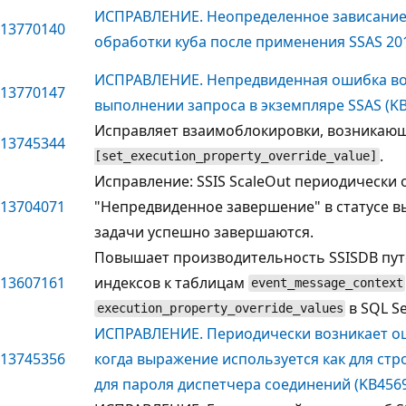
ИСПРАВЛЕНИЕ. Неопределенное зависание
13770140
обработки куба после применения SSAS 201
ИСПРАВЛЕНИЕ. Непредвиденная ошибка во
13770147
выполнении запроса в экземпляре SSAS (K
Исправляет взаимоблокировки, возникаю
13745344
.
[set_execution_property_override_value]
Исправление: SSIS ScaleOut периодически
13704071
"Непредвиденное завершение" в статусе в
задачи успешно завершаются.
Повышает производительность SSISDB пу
13607161
индексов к таблицам
event_message_context
в SQL Se
execution_property_override_values
ИСПРАВЛЕНИЕ. Периодически возникает о
13745356
когда выражение используется как для стр
для пароля диспетчера соединений (KB456