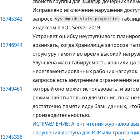
свойств группы для
дочерних элем
CLeafOp
Исправлено исключение нарушения досту
13745342
запросе
таблиц
sys.dm_db_stats_properties
индексом в SQL Server 2019.
Устраняет ошибку неуступчивого планиро
13746944
возникать, когда Хранилище запросов пыт
структуру памяти во время высокой нагруз
Улучшена масштабируемость хранилища з
нерегламентированных рабочих нагрузок.
запросов есть внутренние ограничения на
13749461
который оно может использовать, и автом
режим работы только для чтения, пока не
достаточно памяти ядру базы данных, что
производительностью.
ИСПРАВЛЕНИЕ: Агент чтения журналов вы
нарушения доступа для P2P или транзакци
13745336