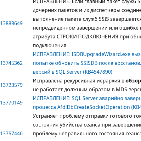
ИСПРАВЛЕНИЕ. Если главный пакет служб S
дочерних пакетов и их диспетчеры соеди
выполнение пакета служб SSIS завершаетс
13888649
непредвиденном завершении или ошибке 
атрибута СТРОКИ ПОДКЛЮЧЕНИЯ при обно
подключения.
ИСПРАВЛЕНИЕ: ISDBUpgradeWizard.exe выз
13745362
попытке обновить SSISDB после восстанов
версий в SQL Server (KB4547890)
Исправлена рекурсивная иерархия в
обзо
13723579
не работает должным образом в MDS верси
ИСПРАВЛЕНИЕ: SQL Server аварийно заверш
13770149
процесса Afd!DbCreateSocketOperation (KB
Устраняет проблему отправки готового то
состояния убийства сеанса при завершении
13757446
проблему неправильного состояния сеанс