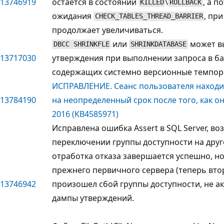
13746919
остается в состоянии
\
, а п
KILLED
ROLLBACK
ожидания
, пр
CHECK_TABLES_THREAD_BARRIER
продолжает увеличиваться.
или
может в
DBCC SHRINKFLE
SHRINKDATABASE
13717030
утверждения при выполнении запроса в ба
содержащих системно версионные темпор
ИСПРАВЛЕНИЕ. Сеанс пользователя находит
13784190
на неопределенный срок после того, как он
2016 (KB4585971)
Исправлена ошибка Assert в SQL Server, 
переключении группы доступности на друг
отработка отказа завершается успешно, но
прежнего первичного сервера (теперь втор
13746942
произошел сбой группы доступности, не а
дампы утверждений.