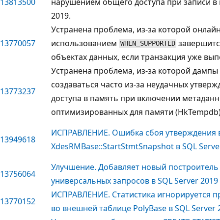
13813500
нарушением общего доступа при записи в 
2019.
Устранена проблема, из-за которой онлайн
13770057
использованием
завершитс
WHEN_SUPPORTED
объектах данных, если транзакция уже вы
Устранена проблема, из-за которой дампы 
создаваться часто из-за неудачных утвер
13773237
доступа в память при включении метаданн
оптимизированных для памяти (HkTempdb)
ИСПРАВЛЕНИЕ. Ошибка сбоя утверждения во
13949618
XdesRMBase::StartStmtSnapshot в SQL Serve
Улучшение. Добавляет новый построитель
13756064
универсальных запросов в SQL Server 2019
ИСПРАВЛЕНИЕ. Статистика игнорируется п
13770152
во внешней таблице PolyBase в SQL Server 