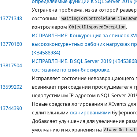
определяемые функции в SQL Server 2019 (
Устранена проблема, из-за которой развер
13771348
состоянии "
WaitingForControlPlaneFilesDow
контроллером
.
ObjectDisposedException
ИСПРАВЛЕНИЕ: Конкуренция за спинлок XVB
13770160
высококонкурентных рабочих нагрузках пр
(KB4588984)
ИСПРАВЛЕНИЕ. В SQL Server 2019 (KB453868
13817504
состязание по спин-блокировке.
Исправляет состояние невозвращающего 
13599202
возникает при создании прослушивателя г
недопустимым IP-адресом в SQL Server 2019
Новые средства логирования и XEvents для
13744390
с длительными
сканированиями
буферного
Добавляет улучшения для увеличения раз
умолчанию и их хранения на
AlwaysOn_heal