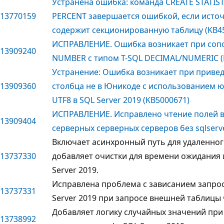
Устранена ошибка: команда CREATE STATIS
13770159
PERCENT завершается ошибкой, если источ
содержит секционированную таблицу (KB4
ИСПРАВЛЕНИЕ. Ошибка возникает при сопо
13909240
NUMBER с типом T-SQL DECIMAL/NUMERIC (
Устранение: Ошибка возникает при приве
13909360
столбца не в Юникоде с использованием 
UTF8 в SQL Server 2019 (KB5000671)
ИСПРАВЛЕНИЕ. Исправлено чтение полей 
13909404
серверных серверных серверов без sqlserv
Включает асинхронный путь для удаленного
13737330
добавляет очистки для времени ожидания 
Server 2019.
Исправлена проблема с зависанием запро
13737331
Server 2019 при запросе внешней таблицы
Добавляет логику случайных значений при
13738992