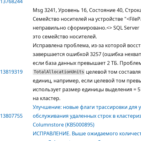
13768244
Msg 3241, Уровень 16, Состояние 40, Стро
Семейство носителей на устройстве "<FileP
неправильно сформировано.<> SQL Server
это семейство носителей.
Исправлена проблема, из-за которой восс
завершается ошибкой 3257 (ошибка нехват
если база данных превышает 2 ТБ. Проблем
13819319
целевой том составляе
TotalAllocationUnits
единиц, например, если целевой том превы
использует размер единицы выделения = 5
на кластер.
Улучшение: новые флаги трассировки для 
13807755
обслуживания удаленных строк в кластери
Columnstore (KB5000895)
ИСПРАВЛЕНИЕ. Выше ожидаемого количест