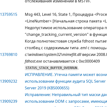
отслеживания изменений в MSTVF.
13759515
Msg 443, Level 16, State 1, Процедура <Pro
<LineNumber> [Начальная строка пакета <
Недопустимое использование оператора 
"change_tracking_current_version" в функци
Когда полнотекстовая служба fdhost пыта
столбец с содержимым типа
.eml
с помощь
13769810
c:\windows\system32\mimefilt.dll
версии 2008.0
fdhost.exe
останавливается с 0xc0000409
.
STATUS_STACK_BUFFER_OVERRUN
ИСПРАВЛЕНИЕ. Утечка памяти может возни
13909232
использовании функции аудита SQL Server
Server 2019 (KB5000655)
Исправление: Неправильный тип маски да
13909239
использовании DDM с запросами, имеющи