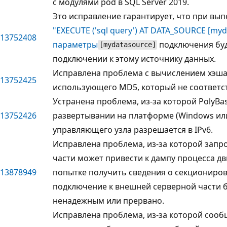
с модулями pod в SQL Server 2019.
Это исправление гарантирует, что при вы
"
EXECUTE ('sql query') AT DATA_SOURCE [myd
13752408
параметры
подключения буд
[mydatasource]
подключении к этому источнику данных.
Исправлена проблема с вычислением хэша 
13752425
использующего MD5, который не соответств
Устранена проблема, из-за которой PolyBa
13752426
развертывании на платформе (Windows или 
управляющего узла разрешается в IPv6.
Исправлена проблема, из-за которой запро
части может привести к дампу процесса дв
13878949
попытке получить сведения о секциониров
подключение к внешней серверной части б
ненадежным или прервано.
Исправлена проблема, из-за которой сооб