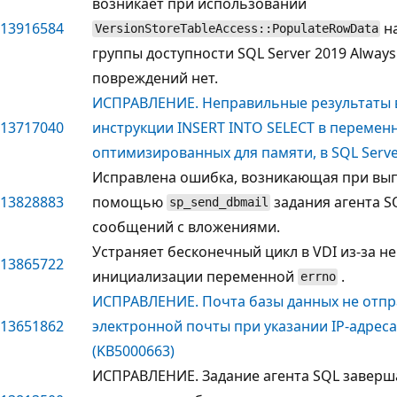
возникает при использовании
13916584
на
VersionStoreTableAccess::PopulateRowData
группы доступности SQL Server 2019 Always
повреждений нет.
ИСПРАВЛЕНИЕ. Неправильные результаты в
13717040
инструкции INSERT INTO SELECT в перемен
оптимизированных для памяти, в SQL Serve
Исправлена ошибка, возникающая при вып
13828883
помощью
задания агента S
sp_send_dbmail
сообщений с вложениями.
Устраняет бесконечный цикл в VDI из-за 
13865722
инициализации переменной
.
errno
ИСПРАВЛЕНИЕ. Почта базы данных не отп
13651862
электронной почты при указании IP-адреса
(KB5000663)
ИСПРАВЛЕНИЕ. Задание агента SQL заверш