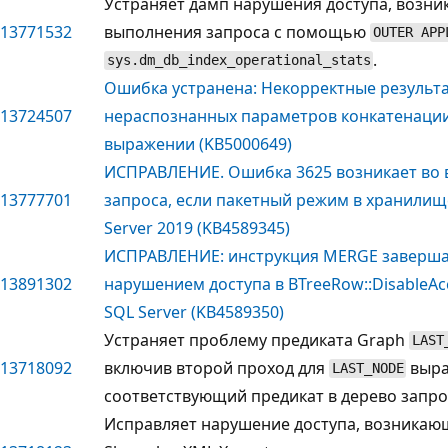
Устраняет дамп нарушения доступа, возн
13771532
выполнения запроса с помощью
OUTER APP
.
sys.dm_db_index_operational_stats
Ошибка устранена: Некорректные результа
13724507
нераспознанных параметров конкатенации
выражении (KB5000649)
ИСПРАВЛЕНИЕ. Ошибка 3625 возникает во
13777701
запроса, если пакетный режим в хранилищ
Server 2019 (KB4589345)
ИСПРАВЛЕНИЕ: инструкция MERGE заверша
13891302
нарушением доступа в BTreeRow::DisableAc
SQL Server (KB4589350)
Устраняет проблему предиката Graph
LAST
13718092
включив второй проход для
выра
LAST_NODE
соответствующий предикат в дерево запро
Исправляет нарушение доступа, возникаю