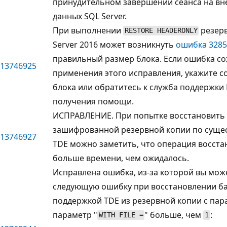
принудительном завершении сеанса на в
данных SQL Server.
При выполнении
резерв
RESTORE HEADERONLY
Server 2016 может возникнуть
ошибка 3285
правильный размер блока. Если ошибка со
13746925
применения этого исправления, укажите 
блока или обратитесь к служба поддержки
получения помощи.
ИСПРАВЛЕНИЕ. При попытке восстановить 
зашифрованной резервной копии по суще
13746927
TDE можно заметить, что операция восста
больше времени, чем ожидалось.
Исправлена ошибка, из-за которой вы мож
следующую ошибку при восстановлении ба
поддержкой TDE из резервной копии с пар
параметр "
" больше, чем
:
WITH FILE =
1