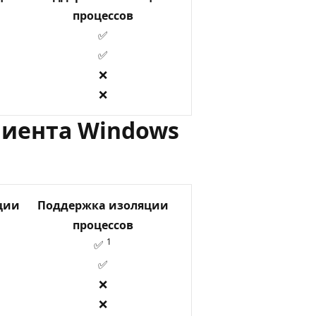
процессов
✅
✅
❌
❌
лиента Windows
ции
Поддержка изоляции
процессов
1
✅
✅
❌
❌