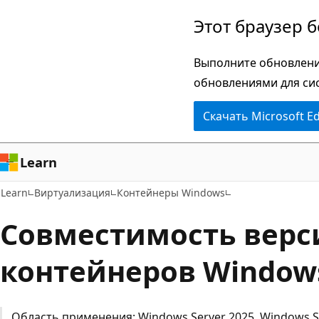
Пропустить
Этот браузер 
и
перейти
Выполните обновлени
к
обновлениями для си
основному
Скачать Microsoft E
содержимому
Learn
Learn
Виртуализация
Контейнеры Windows
Совместимость верс
контейнеров Window
Область применения: Windows Server 2025, Windows Se