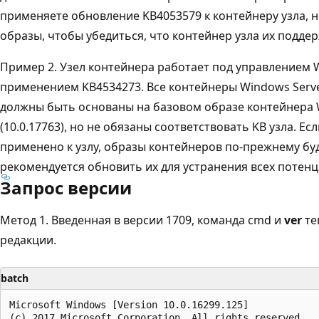
применяете обновление KB4053579 к контейнеру узла, 
образы, чтобы убедиться, что контейнер узла их поддер
Пример 2. Узел контейнера работает под управлением W
применением KB4534273. Все контейнеры Windows Server
должны быть основаны на базовом образе контейнера W
(10.0.17763), но не обязаны соответствовать KB узла. Е
применено к узлу, образы контейнеров по-прежнему бу
рекомендуется обновить их для устранения всех потен
Запрос версии
Метод 1. Введенная в версии 1709, команда cmd и
ver
те
редакции.
batch
Microsoft Windows [Version 10.0.16299.125]

(c) 2017 Microsoft Corporation. All rights reserved.
