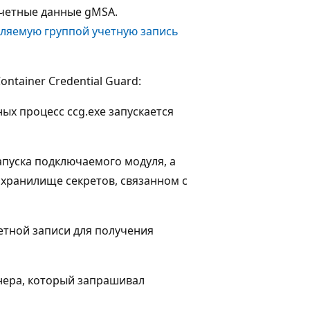
 учетные данные gMSA.
вляемую группой учетную запись
ntainer Credential Guard:
ых процесс ccg.exe запускается
апуска подключаемого модуля, а
 хранилище секретов, связанном с
етной записи для получения
нера, который запрашивал