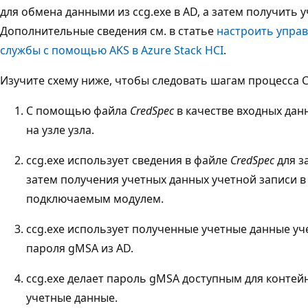
для обмена данными из ccg.exe в AD, а затем получить
Дополнительные сведения см. в статье
настроить упра
службы с помощью AKS в Azure Stack HCI
.
Изучите схему ниже, чтобы следовать шагам процесса Co
С помощью файла
CredSpec
в качестве входных данн
на узле узла.
ccg.exe использует сведения в файле
CredSpec
для з
затем получения учетных данных учетной записи в
подключаемым модулем.
ccg.exe использует полученные учетные данные уч
пароля gMSA из AD.
ccg.exe делает пароль gMSA доступным для контей
учетные данные.