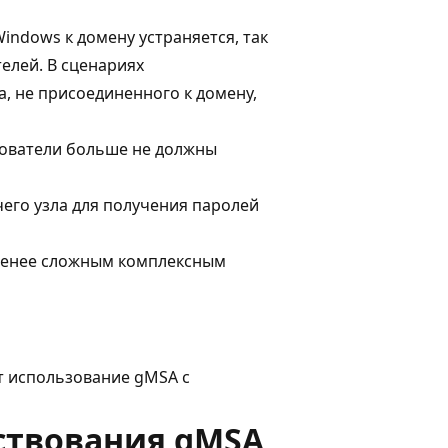
ndows к домену устраняется, так
елей. В сценариях
, не присоединенного к домену,
зователи больше не должны
его узла для получения паролей
менее сложным комплексным
т использование gMSA с
ствования gMSA