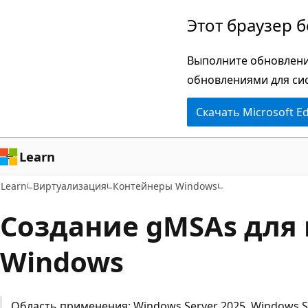
Пропустить
Этот браузер 
и
перейти
Выполните обновлени
к
обновлениями для си
основному
Скачать Microsoft E
содержимому
Learn
Learn
Виртуализация
Контейнеры Windows
Создание gMSAs для
Windows
Область применения: Windows Server 2025, Windows Se