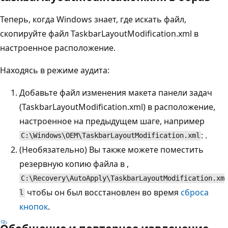
Теперь, когда Windows знает, где искать файл,
скопируйте файл TaskbarLayoutModification.xml в
настроенное расположение.
Находясь в режиме аудита:
Добавьте файл изменения макета панели задач
(TaskbarLayoutModification.xml) в расположение,
настроенное на предыдущем шаге, например
: .
C:\Windows\OEM\TaskbarLayoutModification.xml
(Необязательно) Вы также можете поместить
резервную копию файла в ,
C:\Recovery\AutoApply\TaskbarLayoutModification.xm
чтобы он был восстановлен во время
сброса
l
кнопок
.