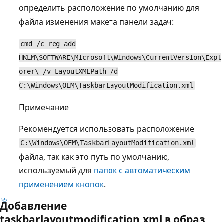
определить расположение по умолчанию для
файла изменения макета панели задач:
cmd /c reg add
HKLM\SOFTWARE\Microsoft\Windows\CurrentVersion\Expl
orer\ /v LayoutXMLPath /d
C:\Windows\OEM\TaskbarLayoutModification.xml
Примечание
Рекомендуется использовать расположение
C:\Windows\OEM\TaskbarLayoutModification.xml
файла, так как это путь по умолчанию,
используемый для
папок с автоматическим
применением кнопок
.
Добавление
taskbarlayoutmodification.xml в образ