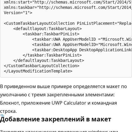
xmlns:start="http://schemas.microsoft.com/Start/2014/St
xmlns:taskbar="http://schemas.microsoft.com/Start/2014/
Version="1">

<CustomTaskbarLayoutCollection PinListPlacement="Replac
    <defaultlayout:TaskbarLayout>

        <taskbar:TaskbarPinList>

            <taskbar:UWA AppUserModelID ="Microsoft.Wi
            <taskbar:UWA AppUserModelID="Microsoft.Win
            <taskbar:DesktopApp DesktopApplicationLink
        </taskbar:TaskbarPinList>

    </defaultlayout:TaskbarLayout>

</CustomTaskbarLayoutCollection>

В приведенном выше примере определяется макет по
умолчанию с тремя закрепленными элементами:
Блокнот, приложение UWP Calculator и командная
строка.
Добавление закреплений в макет
Закрепите классические приложения windows или