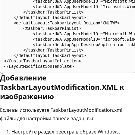
            <taskbar:UWA AppUserModelID ="Microsoft.Wi
            <taskbar:UWA AppUserModelID="Microsoft.Win
        </taskbar:TaskbarPinList>

    </defaultlayout:TaskbarLayout>

    <defaultlayout:TaskbarLayout Region="CN|TW">

        <taskbar:TaskbarPinList>

            <taskbar:UWA AppUserModelID ="Microsoft.Wi
            <taskbar:UWA AppUserModelID="Microsoft.Wind
            <taskbar:DesktopApp DesktopApplicationLink
        </taskbar:TaskbarPinList>

    </defaultlayout:TaskbarLayout>

</CustomTaskbarLayoutCollection>

Добавление
TaskbarLayoutModification.XML к
изображению
Если вы используете TaskbarLayoutModification.xml
файлы для настройки панели задач, вы:
Настройте раздел реестра в образе Windows,