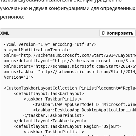
умолчанию и двумя конфигурациями для определенных
регионов:
XML
Копировать
<?xml version="1.0" encoding="utf-8"?>

<LayoutModificationTemplate

xmlns="http://schemas.microsoft.com/Start/2014/LayoutMo
xmlns:defaultlayout="http://schemas.microsoft.com/Start
xmlns:start="http://schemas.microsoft.com/Start/2014/St
xmlns:taskbar="http://schemas.microsoft.com/Start/2014/
Version="1">

<CustomTaskbarLayoutCollection PinListPlacement="Replac
    <defaultlayout:TaskbarLayout>

        <taskbar:TaskbarPinList>

            <taskbar:UWA AppUserModelID="Microsoft.Wind
            <taskbar:DesktopApp DesktopApplicationLink
        </taskbar:TaskbarPinList>

    </defaultlayout:TaskbarLayout>

    <defaultlayout:TaskbarLayout Region="US|GB">

        <taskbar:TaskbarPinList >
