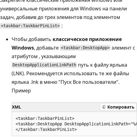
универсальные приложения для Windows на панели
задач, добавив до трех элементов под элементом
:
<taskbar:TaskbarPinList>
Чтобы добавить
классическое приложение
Windows
, добавьте
элемент с
<taskbar:DesktopApp>
атрибутом , указывающим
путь к файлу ярлыка
DesktopApplicationLinkPath
(LNK). Рекомендуется использовать те же файлы
ярлыка .lnk в меню "Пуск Все пользователи".
Пример
XML
Копировать
<taskbar:TaskbarPinList>

<taskbar:DesktopApp DesktopApplicationLinkPath="%A