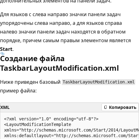
дополнительных элементов на панели задач.
Для языков с слева направо значки панели задач
упорядочены слева направо, а для языков справа
налево значки панели задач находятся в обратном
порядке, причем самым правым элементом является
Start
.
Создание файла
TaskbarLayoutModification.xml
Ниже приведен базовый
TaskbarLayoutModification.xml
пример файла:
XML
Копировать
<?xml version="1.0" encoding="utf-8"?>

<LayoutModificationTemplate

xmlns="http://schemas.microsoft.com/Start/2014/LayoutMo
xmlns:defaultlayout="http://schemas.microsoft.com/Start