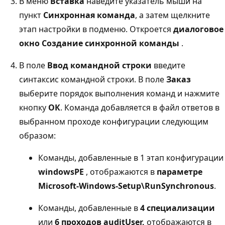
В меню
Вставка
наведите указатель мыши на
пункт
Синхронная команда
, а затем щелкните
этап настройки в подменю. Откроется
диалоговое
окно Создание синхронной команды
.
В поле
Ввод командной строки
введите
синтаксис командной строки. В поле
Заказ
выберите порядок выполнения команд и нажмите
кнопку
ОК
. Команда добавляется в файл ответов в
выбранном проходе конфигурации следующим
образом:
Команды, добавленные в 1 этап конфигурации
windowsPE
, отображаются в
параметре
Microsoft-Windows-Setup\RunSynchronous
.
Команды, добавленные в
4 специализации
или
6 проходов auditUser,
отображаются в