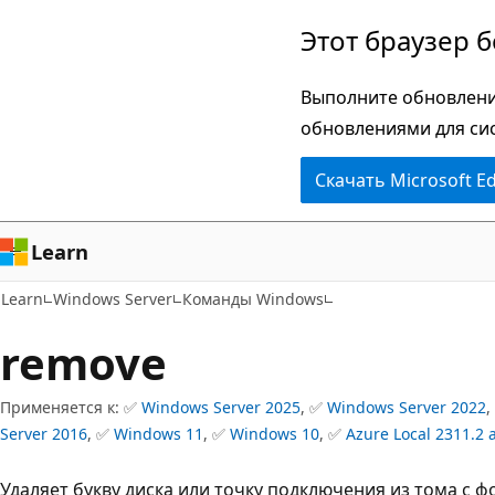
Пропустить
Этот браузер 
и
перейти
Выполните обновлени
к
обновлениями для си
основному
Скачать Microsoft E
содержимому
Learn
Learn
Windows Server
Команды Windows
remove
Применяется к: ✅
Windows Server 2025
, ✅
Windows Server 2022
,
Server 2016
, ✅
Windows 11
, ✅
Windows 10
, ✅
Azure Local 2311.2 
Удаляет букву диска или точку подключения из тома с ф