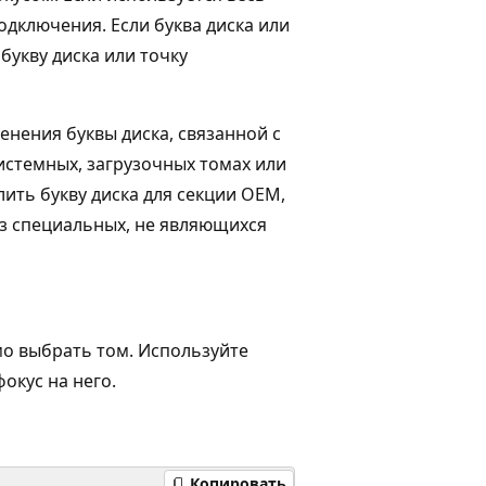
одключения. Если буква диска или
букву диска или точку
енения буквы диска, связанной с
истемных, загрузочных томах или
лить букву диска для секции OEM,
з специальных, не являющихся
о выбрать том. Используйте
окус на него.
Копировать