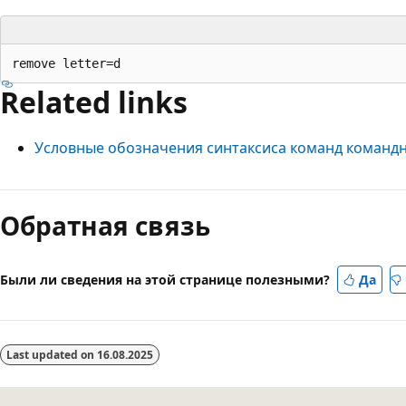
Related links
Условные обозначения синтаксиса команд командн
Режим
чтения
Обратная связь
выключен
Были ли сведения на этой странице полезными?
Да
Last updated on
16.08.2025