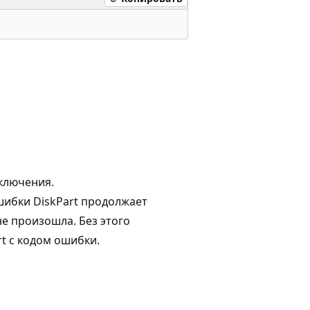
дключения.
шибки DiskPart продолжает
е произошла. Без этого
t с кодом ошибки.