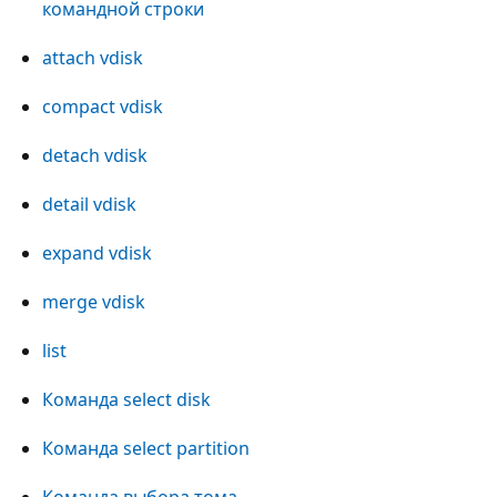
командной строки
attach vdisk
compact vdisk
detach vdisk
detail vdisk
expand vdisk
merge vdisk
list
Команда select disk
Команда select partition
Команда выбора тома