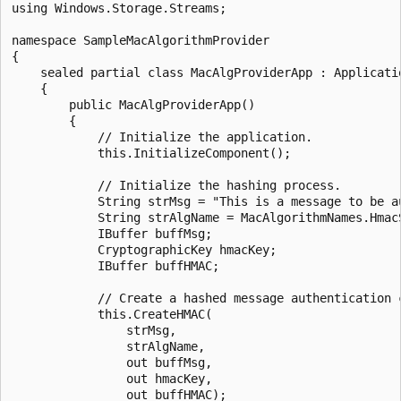
using Windows.Storage.Streams;

namespace SampleMacAlgorithmProvider

{

    sealed partial class MacAlgProviderApp : Applicatio
    {

        public MacAlgProviderApp()

        {

            // Initialize the application.

            this.InitializeComponent();

            // Initialize the hashing process.

            String strMsg = "This is a message to be au
            String strAlgName = MacAlgorithmNames.HmacS
            IBuffer buffMsg;

            CryptographicKey hmacKey;

            IBuffer buffHMAC;

            // Create a hashed message authentication c
            this.CreateHMAC(

                strMsg,

                strAlgName,

                out buffMsg,

                out hmacKey,

                out buffHMAC);
