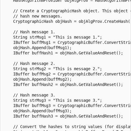
    HashAlgorithmProvider objAlgProv = HashAlgorithmPro
    // Create a CryptographicHash object. This object c
    // hash new messages.

    CryptographicHash objHash = objAlgProv.CreateHash()
    // Hash message 1.

    String strMsg1 = "This is message 1.";

    IBuffer buffMsg1 = CryptographicBuffer.ConvertStri
    objHash.Append(buffMsg1);

    IBuffer buffHash1 = objHash.GetValueAndReset();

    // Hash message 2.

    String strMsg2 = "This is message 2.";

    IBuffer buffMsg2 = CryptographicBuffer.ConvertStri
    objHash.Append(buffMsg2);

    IBuffer buffHash2 = objHash.GetValueAndReset();

    // Hash message 3.

    String strMsg3 = "This is message 3.";

    IBuffer buffMsg3 = CryptographicBuffer.ConvertStri
    objHash.Append(buffMsg3);

    IBuffer buffHash3 = objHash.GetValueAndReset();

    // Convert the hashes to string values (for display