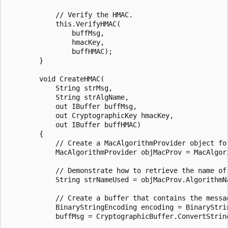
            // Verify the HMAC.

            this.VerifyHMAC(

                buffMsg,

                hmacKey,

                buffHMAC);

        }

        void CreateHMAC(

            String strMsg,

            String strAlgName,

            out IBuffer buffMsg,

            out CryptographicKey hmacKey,

            out IBuffer buffHMAC)

        {

            // Create a MacAlgorithmProvider object for
            MacAlgorithmProvider objMacProv = MacAlgor
            // Demonstrate how to retrieve the name of 
            String strNameUsed = objMacProv.AlgorithmNa
            // Create a buffer that contains the messag
            BinaryStringEncoding encoding = BinaryStrin
            buffMsg = CryptographicBuffer.ConvertString