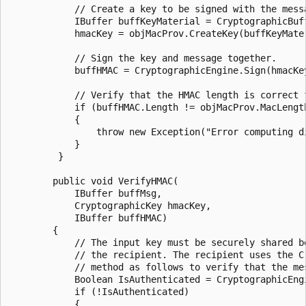
            // Create a key to be signed with the messa
            IBuffer buffKeyMaterial = CryptographicBuf
            hmacKey = objMacProv.CreateKey(buffKeyMater
            // Sign the key and message together.

            buffHMAC = CryptographicEngine.Sign(hmacKey
            // Verify that the HMAC length is correct f
            if (buffHMAC.Length != objMacProv.MacLength
            {

                throw new Exception("Error computing di
            }

         }

        public void VerifyHMAC(

            IBuffer buffMsg,

            CryptographicKey hmacKey,

            IBuffer buffHMAC)

        {

            // The input key must be securely shared b
            // the recipient. The recipient uses the C
            // method as follows to verify that the me
            Boolean IsAuthenticated = CryptographicEng
            if (!IsAuthenticated)

            {
