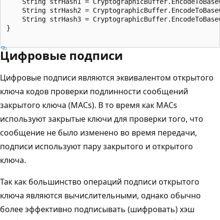
    String strHash1 = CryptographicBuffer.EncodeToBase6
    String strHash2 = CryptographicBuffer.EncodeToBase6
    String strHash3 = CryptographicBuffer.EncodeToBase6
}

Цифровые подписи
Цифровые подписи являются эквивалентом открытого
ключа кодов проверки подлинности сообщений
закрытого ключа (MACs). В то время как MACs
используют закрытые ключи для проверки того, что
сообщение не было изменено во время передачи,
подписи используют пару закрытого и открытого
ключа.
Так как большинство операций подписи открытого
ключа являются вычислительными, однако обычно
более эффективно подписывать (шифровать) хэш