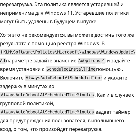
перезагрузка. Эта политика является устаревшей и
неприменима для Windows 11. Устаревшие политики
могут быть удалены в будущем выпуске.
Хотя это не рекомендуется, вы можете достичь того же
результата с помощью реестра Windows. В
HKLM\Software\Policies\Microsoft\Windows\WindowsUpdate\
параметре задайте значение
и задайте
AU
AuOptions
4
время установки с
помощью .
ScheduledInstallTime
Включите
и укажите
AlwaysAutoRebootAtScheduledTime
задержку в минутах до
. Как и в случае с
AlwaysAutoRebootAtScheduledTimeMinutes
групповой политикой,
задает таймер
AlwaysAutoRebootAtScheduledTimeMinutes
для предупреждения пользователя, выполнившего
вход, о том, что произойдет перезагрузка.