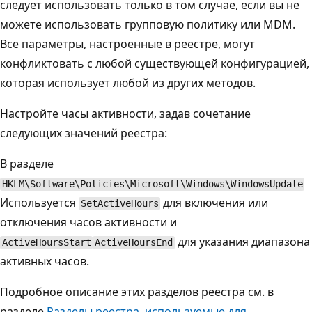
следует использовать только в том случае, если вы не
можете использовать групповую политику или MDM.
Все параметры, настроенные в реестре, могут
конфликтовать с любой существующей конфигурацией,
которая использует любой из других методов.
Настройте часы активности, задав сочетание
следующих значений реестра:
В разделе
HKLM\Software\Policies\Microsoft\Windows\WindowsUpdate
Используется
для включения или
SetActiveHours
отключения часов активности и
для указания диапазона
ActiveHoursStart
ActiveHoursEnd
активных часов.
Подробное описание этих разделов реестра см. в
разделе
Разделы реестра, используемые для