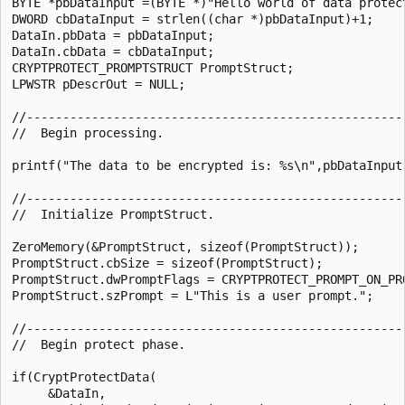
BYTE *pbDataInput =(BYTE *)"Hello world of data protect
DWORD cbDataInput = strlen((char *)pbDataInput)+1;

DataIn.pbData = pbDataInput;    

DataIn.cbData = cbDataInput;

CRYPTPROTECT_PROMPTSTRUCT PromptStruct;

LPWSTR pDescrOut = NULL;

//-----------------------------------------------------
//  Begin processing.

printf("The data to be encrypted is: %s\n",pbDataInput)
//-----------------------------------------------------
//  Initialize PromptStruct.

ZeroMemory(&PromptStruct, sizeof(PromptStruct));

PromptStruct.cbSize = sizeof(PromptStruct);

PromptStruct.dwPromptFlags = CRYPTPROTECT_PROMPT_ON_PRO
PromptStruct.szPrompt = L"This is a user prompt.";

//-----------------------------------------------------
//  Begin protect phase.

if(CryptProtectData(

     &DataIn,
