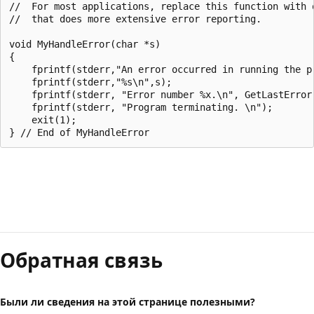
//  For most applications, replace this function with o
//  that does more extensive error reporting.

void MyHandleError(char *s)

{

    fprintf(stderr,"An error occurred in running the pr
    fprintf(stderr,"%s\n",s);

    fprintf(stderr, "Error number %x.\n", GetLastError(
    fprintf(stderr, "Program terminating. \n");

    exit(1);

Обратная связь
Были ли сведения на этой странице полезными?