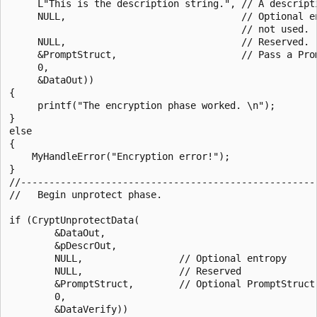
     L"This is the description string.", // A descripti
     NULL,                               // Optional en
                                         // not used.

     NULL,                               // Reserved.

     &PromptStruct,                      // Pass a Prom
     0,

     &DataOut))

{

     printf("The encryption phase worked. \n");

}

else

{

    MyHandleError("Encryption error!");

}

//-----------------------------------------------------
//   Begin unprotect phase.

if (CryptUnprotectData(

        &DataOut,

        &pDescrOut,

        NULL,                 // Optional entropy

        NULL,                 // Reserved

        &PromptStruct,        // Optional PromptStruct

        0,

        &DataVerify))
