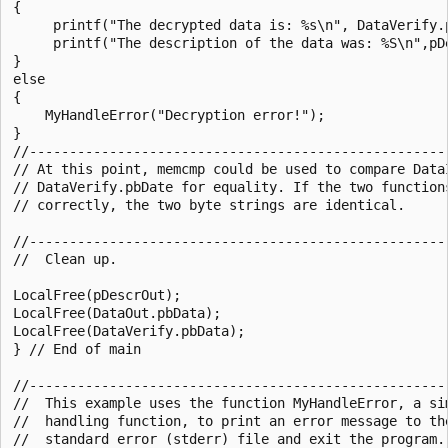
{

     printf("The decrypted data is: %s\n", DataVerify.p
     printf("The description of the data was: %S\n",pDe
}

else

{

    MyHandleError("Decryption error!");

}

//-----------------------------------------------------
// At this point, memcmp could be used to compare DataI
// DataVerify.pbDate for equality. If the two functions
// correctly, the two byte strings are identical. 

//-----------------------------------------------------
//  Clean up.

LocalFree(pDescrOut);

LocalFree(DataOut.pbData);

LocalFree(DataVerify.pbData);

} // End of main

//-----------------------------------------------------
//  This example uses the function MyHandleError, a sim
//  handling function, to print an error message to the
//  standard error (stderr) file and exit the program. 