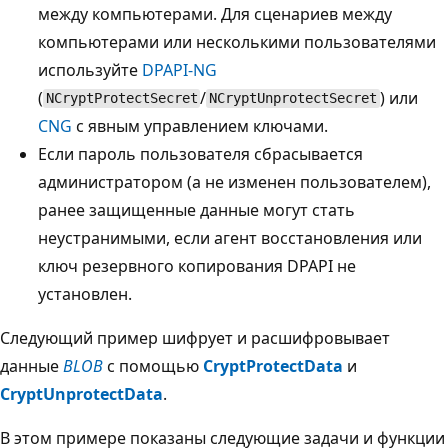
между компьютерами. Для сценариев между
компьютерами или несколькими пользователями
используйте
DPAPI-NG
(
/
) или
NCryptProtectSecret
NCryptUnprotectSecret
CNG
с явным управлением ключами.
Если пароль пользователя сбрасывается
администратором (а не изменен пользователем),
ранее защищенные данные могут стать
неустранимыми, если агент восстановления или
ключ резервного копирования DPAPI не
установлен.
Следующий пример шифрует и расшифровывает
данные
BLOB
с помощью
CryptProtectData
и
CryptUnprotectData
.
В этом примере показаны следующие задачи и функции