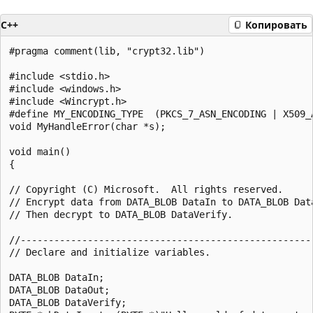
C++
Копировать
#pragma comment(lib, "crypt32.lib")

#include <stdio.h>

#include <windows.h>

#include <Wincrypt.h>

#define MY_ENCODING_TYPE  (PKCS_7_ASN_ENCODING | X509_A
void MyHandleError(char *s);

void main()

{

// Copyright (C) Microsoft.  All rights reserved.

// Encrypt data from DATA_BLOB DataIn to DATA_BLOB Data
// Then decrypt to DATA_BLOB DataVerify.

//-----------------------------------------------------
// Declare and initialize variables.

DATA_BLOB DataIn;

DATA_BLOB DataOut;

DATA_BLOB DataVerify;
