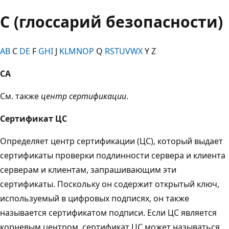
C (глоссарий безопасности)
A
B
C
D
E
F
G
H
I
J
K
L
M
N
O
P
Q
R
S
T
U
V
W
X
Y Z
CA
См. также
центр сертификации
.
Сертификат ЦС
Определяет центр сертификации (ЦС), который выдает
сертификаты проверки подлинности сервера и клиента
серверам и клиентам, запрашивающим эти
сертификаты. Поскольку он содержит открытый ключ,
используемый в цифровых подписях, он также
называется сертификатом подписи. Если ЦС является
корневым центром, сертификат ЦС может называться