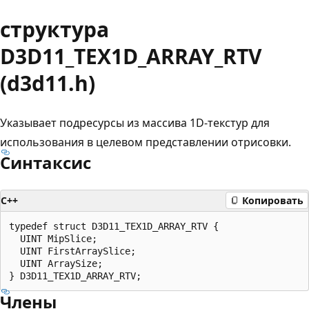
структура
D3D11_TEX1D_ARRAY_RTV
(d3d11.h)
Указывает подресурсы из массива 1D-текстур для
использования в целевом представлении отрисовки.
Синтаксис
C++
Копировать
typedef struct D3D11_TEX1D_ARRAY_RTV {

  UINT MipSlice;

  UINT FirstArraySlice;

  UINT ArraySize;

Члены