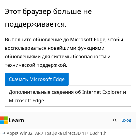
Пропустить
Этот браузер больше не
и
поддерживается.
перейти
к
Выполните обновление до Microsoft Edge, чтобы
основному
воспользоваться новейшими функциями,
содержимому
обновлениями для системы безопасности и
технической поддержкой.
Скачать Microsoft Edge
Дополнительные сведения об Internet Explorer и
Microsoft Edge
Learn
Вход
Apps
Win32
API
Графика Direct3D 11
D3d11.h