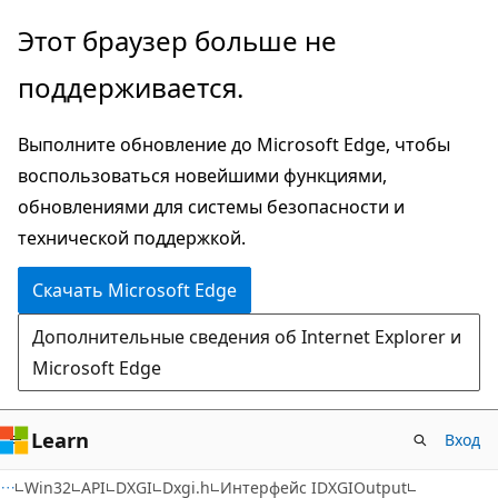
Пропустить
Этот браузер больше не
и
поддерживается.
перейти
к
Выполните обновление до Microsoft Edge, чтобы
основному
воспользоваться новейшими функциями,
содержимому
обновлениями для системы безопасности и
технической поддержкой.
Скачать Microsoft Edge
Дополнительные сведения об Internet Explorer и
Microsoft Edge
Learn
Вход
Win32
API
DXGI
Dxgi.h
Интерфейс IDXGIOutput