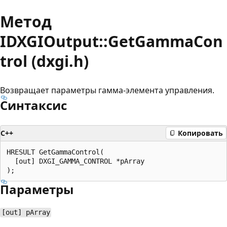
Метод
IDXGIOutput::GetGammaCon
trol (dxgi.h)
Возвращает параметры гамма-элемента управления.
Синтаксис
C++
Копировать
HRESULT GetGammaControl(

  [out] DXGI_GAMMA_CONTROL *pArray

Параметры
[out] pArray