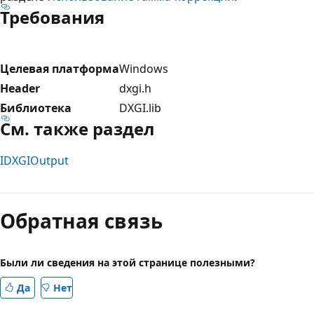
Требования
Целевая платформа
Windows
Header
dxgi.h
Библиотека
DXGI.lib
См. также раздел
IDXGIOutput
Режим
чтения
Обратная связь
выключен
Были ли сведения на этой странице полезными?
Да
Нет