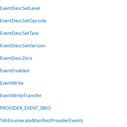
EventDescSetLevel
EventDescSetOpcode
EventDescSetTask
EventDescSetVersion
EventDescZero
EventEnabled
EventWrite
EventWriteTransfer
PROVIDER_EVENT_INFO
TdhEnumerateManifestProviderEvents