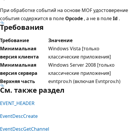
При обработке событий на основе MOF удостоверение
события содержится в поле
Opcode
, а не в поле
Id
.
Требования
Требование
Значение
Минимальная
Windows Vista [только
версия клиента
классические приложения]
Минимальная
Windows Server 2008 [только
версия сервера
классические приложения]
Верхняя часть
evntprov.h (включая Evntprov.h)
См. также раздел
EVENT_HEADER
EventDescCreate
EventDescGetChannel