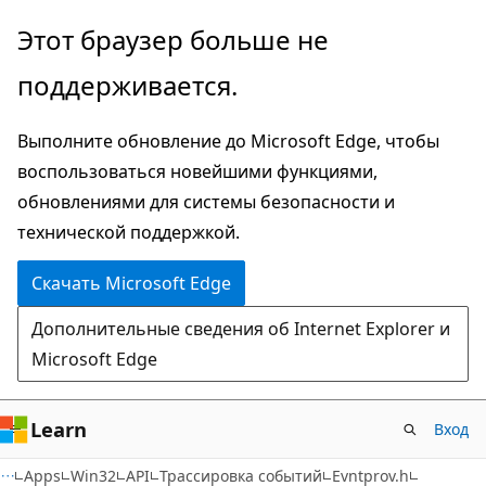
Пропустить
Этот браузер больше не
и
поддерживается.
перейти
к
Выполните обновление до Microsoft Edge, чтобы
основному
воспользоваться новейшими функциями,
содержимому
обновлениями для системы безопасности и
технической поддержкой.
Скачать Microsoft Edge
Дополнительные сведения об Internet Explorer и
Microsoft Edge
Learn
Вход
Apps
Win32
API
Трассировка событий
Evntprov.h