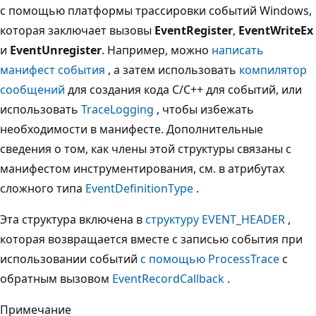
с помощью платформы трассировки событий Windows,
которая заключает вызовы
EventRegister
,
EventWriteEx
и
EventUnregister
. Например, можно
написать
манифест события
, а затем использовать
компилятор
сообщений
для создания кода C/C++ для событий, или
использовать
TraceLogging
, чтобы избежать
необходимости в манифесте. Дополнительные
сведения о том, как члены этой структуры связаны с
манифестом инструментирования, см. в атрибутах
сложного типа
EventDefinitionType
.
Эта структура включена в
структуру EVENT_HEADER
,
которая возвращается вместе с записью события при
использовании событий
с помощью ProcessTrace
с
обратным вызовом
EventRecordCallback
.
Примечание