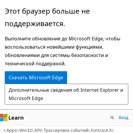
Пропустить
Этот браузер больше не
и
поддерживается.
перейти
к
Выполните обновление до Microsoft Edge, чтобы
основному
воспользоваться новейшими функциями,
содержимому
обновлениями для системы безопасности и
технической поддержкой.
Скачать Microsoft Edge
Дополнительные сведения об Internet Explorer и
Microsoft Edge
Learn
Вход
Apps
Win32
API
Трассировка событий
Evntrace.h