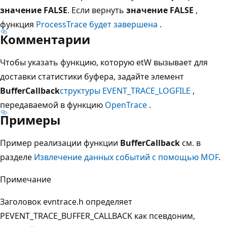
значение FALSE
. Если вернуть
значение FALSE
,
функция
ProcessTrace будет завершена
.
Комментарии
Чтобы указать функцию, которую etW вызывает для
доставки статистики буфера, задайте элемент
BufferCallback
структуры EVENT_TRACE_LOGFILE
,
передаваемой в функцию
OpenTrace
.
Примеры
Пример реализации функции
BufferCallback
см. в
разделе
Извлечение данных событий с помощью MOF
.
Примечание
Заголовок evntrace.h определяет
PEVENT_TRACE_BUFFER_CALLBACK как псевдоним,