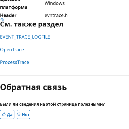
Windows
платформа
Header
evntrace.h
См. также раздел
EVENT_TRACE_LOGFILE
OpenTrace
ProcessTrace
Режим
чтения
Обратная связь
выключен
Были ли сведения на этой странице полезными?
Да
Нет