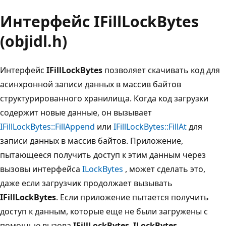
Интерфейс IFillLockBytes
(objidl.h)
Интерфейс
IFillLockBytes
позволяет скачивать код для
асинхронной записи данных в массив байтов
структурированного хранилища. Когда код загрузки
содержит новые данные, он вызывает
IFillLockBytes::FillAppend
или
IFillLockBytes::FillAt
для
записи данных в массив байтов. Приложение,
пытающееся получить доступ к этим данным через
вызовы интерфейса
ILockBytes
, может сделать это,
даже если загрузчик продолжает вызывать
IFillLockBytes
. Если приложение пытается получить
доступ к данным, которые еще не были загружены с
помощью вызова
IFillLockBytes
,
ILockBytes