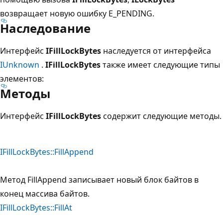
возвращает новую ошибку E_PENDING.
Наследование
Интерфейс
IFillLockBytes
наследуется от интерфейса
IUnknown
.
IFillLockBytes
также имеет следующие типы
элементов:
Методы
Интерфейс
IFillLockBytes
содержит следующие методы.
IFillLockBytes::FillAppend
Метод FillAppend записывает новый блок байтов в
конец массива байтов.
IFillLockBytes::FillAt