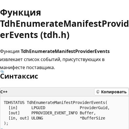
Функция
TdhEnumerateManifestProvid
erEvents (tdh.h)
Функция
TdhEnumerateManifestProviderEvents
извлекает список событий, присутствующих в
манифесте поставщика.
Синтаксис
C++
Копировать
TDHSTATUS TdhEnumerateManifestProviderEvents(

  [in]      LPGUID               ProviderGuid,

  [out]     PPROVIDER_EVENT_INFO Buffer,

  [in, out] ULONG                *BufferSize
