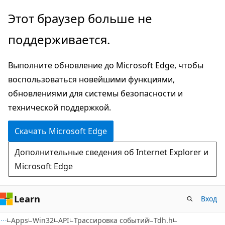
Пропустить
Этот браузер больше не
и
поддерживается.
перейти
к
Выполните обновление до Microsoft Edge, чтобы
основному
воспользоваться новейшими функциями,
содержимому
обновлениями для системы безопасности и
технической поддержкой.
Скачать Microsoft Edge
Дополнительные сведения об Internet Explorer и
Microsoft Edge
Learn
Вход
Apps
Win32
API
Трассировка событий
Tdh.h