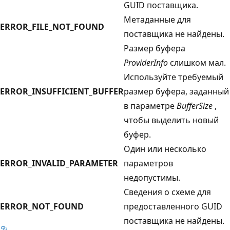
GUID поставщика.
Метаданные для
ERROR_FILE_NOT_FOUND
поставщика не найдены.
Размер буфера
ProviderInfo
слишком мал.
Используйте требуемый
ERROR_INSUFFICIENT_BUFFER
размер буфера, заданный
в параметре
BufferSize
,
чтобы выделить новый
буфер.
Один или несколько
ERROR_INVALID_PARAMETER
параметров
недопустимы.
Сведения о схеме для
ERROR_NOT_FOUND
предоставленного GUID
поставщика не найдены.