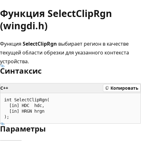
Функция SelectClipRgn
(wingdi.h)
Функция
SelectClipRgn
выбирает регион в качестве
текущей области обрезки для указанного контекста
устройства.
Синтаксис
C++
Копировать
int SelectClipRgn(

  [in] HDC  hdc,

  [in] HRGN hrgn

Параметры