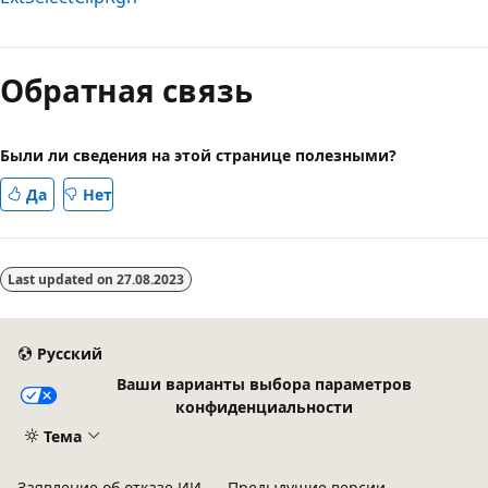
Режим
чтения
Обратная связь
выключен
Были ли сведения на этой странице полезными?
Да
Нет
Last updated on
27.08.2023
Русский
Ваши варианты выбора параметров
конфиденциальности
Тема
Заявление об отказе ИИ
Предыдущие версии