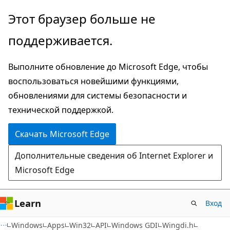
Пропустить
Этот браузер больше не
и
поддерживается.
перейти
к
Выполните обновление до Microsoft Edge, чтобы
основному
воспользоваться новейшими функциями,
содержимому
обновлениями для системы безопасности и
технической поддержкой.
Скачать Microsoft Edge
Дополнительные сведения об Internet Explorer и
Microsoft Edge
Learn
Вход
Windows
Apps
Win32
API
Windows GDI
Wingdi.h