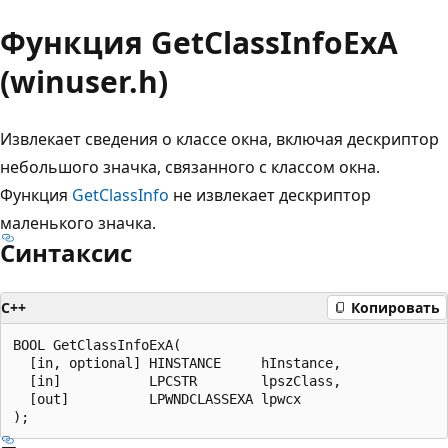
Функция GetClassInfoExA
(winuser.h)
Извлекает сведения о классе окна, включая дескриптор
небольшого значка, связанного с классом окна.
Функция
GetClassInfo
не извлекает дескриптор
маленького значка.
Синтаксис
C++
Копировать
BOOL GetClassInfoExA(

  [in, optional] HINSTANCE     hInstance,

  [in]           LPCSTR        lpszClass,

  [out]          LPWNDCLASSEXA lpwcx
