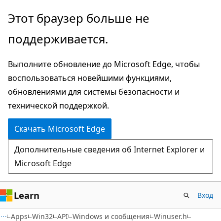
Пропустить
Этот браузер больше не
и
поддерживается.
перейти
к
Выполните обновление до Microsoft Edge, чтобы
основному
воспользоваться новейшими функциями,
содержимому
обновлениями для системы безопасности и
технической поддержкой.
Скачать Microsoft Edge
Дополнительные сведения об Internet Explorer и
Microsoft Edge
Learn
Вход
Apps
Win32
API
Windows и сообщения
Winuser.h