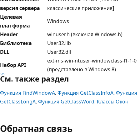
версия сервера
классические приложения]
Целевая
Windows
платформа
Header
winuser.h (включая Windows.h)
Библиотека
User32.lib
DLL
User32.dll
ext-ms-win-ntuser-windowclass-l1-1-0
Набор API
(представлено в Windows 8)
См. также раздел
Функция FindWindowA
,
Функция GetClassInfoA
,
Функция
GetClassLongA
,
Функция GetClassWord
,
Классы Окон
Режим
чтения
Обратная связь
выключен