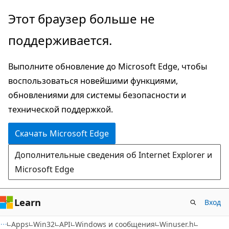
Пропустить
Этот браузер больше не
и
поддерживается.
перейти
к
Выполните обновление до Microsoft Edge, чтобы
основному
воспользоваться новейшими функциями,
содержимому
обновлениями для системы безопасности и
технической поддержкой.
Скачать Microsoft Edge
Дополнительные сведения об Internet Explorer и
Microsoft Edge
Learn
Вход
Apps
Win32
API
Windows и сообщения
Winuser.h