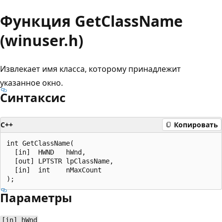
Функция GetClassName
(winuser.h)
Извлекает имя класса, которому принадлежит
указанное окно.
Синтаксис
C++
Копировать
int GetClassName(

  [in]  HWND   hWnd,

  [out] LPTSTR lpClassName,

  [in]  int    nMaxCount

Параметры
[in] hWnd